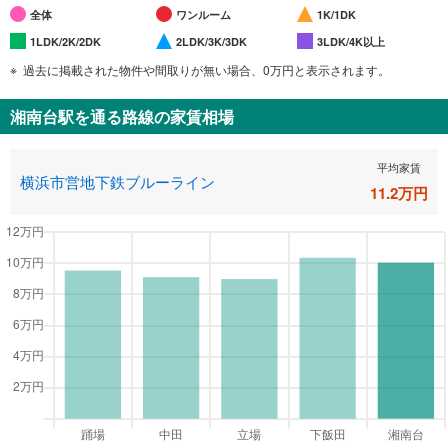
全体
ワンルーム
1K/1DK
1LDK/2K/2DK
2LDK/3K/3DK
3LDK/4K以上
過去に掲載された物件や間取りが無い場合、0万円と表示されます。
湘南台駅
を通る路線の家賃相場
平均家賃
横浜市営地下鉄ブルーライン
11.2
万円