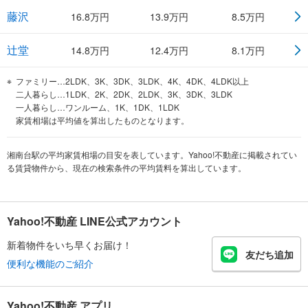
藤沢
16.8
万円
13.9
万円
8.5
万円
辻堂
14.8
万円
12.4
万円
8.1
万円
ファミリー…2LDK、3K、3DK、3LDK、4K、4DK、4LDK以上
二人暮らし…1LDK、2K、2DK、2LDK、3K、3DK、3LDK
一人暮らし…ワンルーム、1K、1DK、1LDK
家賃相場は平均値を算出したものとなります。
湘南台駅の平均家賃相場の目安を表しています。Yahoo!不動産に掲載されてい
る賃貸物件から、現在の検索条件の平均賃料を算出しています。
Yahoo!不動産 LINE公式アカウント
新着物件をいち早くお届け！
友だち追加
便利な機能のご紹介
Yahoo!不動産 アプリ