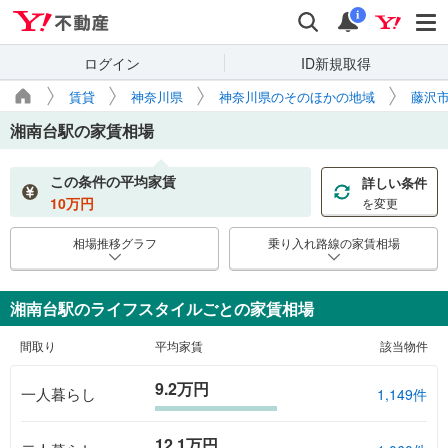
Yahoo!不動産
検索
通知
i
ログイン
ID新規取得
賃貸
神奈川県
神奈川県のそのほかの地域
藤沢
湘南台駅
の家賃相場
この条件の平均家賃
詳しい条件
10
万円
を変更
相場推移グラフ
乗り入れ路線の家賃相場
湘南台駅のライフスタイルごとの家賃相場
間取り
平均家賃
該当物件
9.2万円
一人暮らし
1,149件
12.1万円