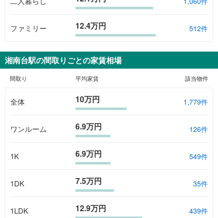
二人暮らし
1,060件
12.4万円
ファミリー
512件
湘南台駅
の間取りごとの家賃相場
間取り
平均家賃
該当物件
10万円
全体
1,779
件
6.9万円
ワンルーム
126
件
6.9万円
1K
549
件
7.5万円
1DK
35
件
12.9万円
1LDK
439
件