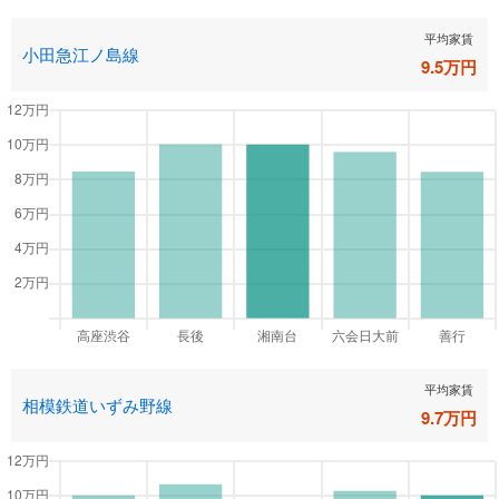
平均家賃
小田急江ノ島線
9.5
万円
平均家賃
相模鉄道いずみ野線
9.7
万円