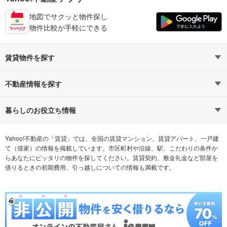
地図でサクッと物件探し
物件比較が手軽にできる
賃貸物件を探す
路線・駅から探す
地域から探す
不動産情報を探す
通勤時間から探す
不動産・住宅
家賃相場から探す
賃貸住宅
暮らしのお役立ち情報
不動産会社から探す
新築マンション
マンションカタログ
希望の条件から探す
中古マンション
教えて！住まいの先生
Yahoo!不動産の「賃貸」では、全国の賃貸マンション、賃貸アパート、一戸建
て（借家）の情報を掲載しています。市区町村や沿線、駅、こだわりの条件か
らあなたにピッタリの物件を探してください。賃貸契約、敷金礼金など部屋を
テーマから探す
新築一戸建て
ランキングから探す
中古一戸建て
借りるときの初期費用、引っ越しについての情報も満載です。
注文住宅
土地
売却査定