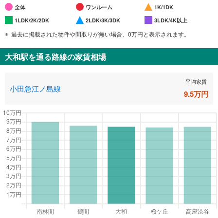
全体
ワンルーム
1K/1DK
1LDK/2K/2DK
2LDK/3K/3DK
3LDK/4K以上
過去に掲載された物件や間取りが無い場合、0万円と表示されます。
大和駅
を通る路線の家賃相場
平均家賃
小田急江ノ島線
9.5
万円