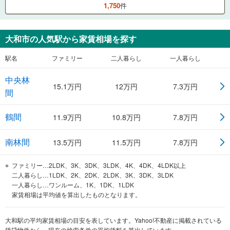
1,750
件
大和市
の人気駅から家賃相場を探す
駅名
ファミリー
二人暮らし
一人暮らし
中央林
15.1
万円
12
万円
7.3
万円
間
鶴間
11.9
万円
10.8
万円
7.8
万円
南林間
13.5
万円
11.5
万円
7.8
万円
ファミリー…2LDK、3K、3DK、3LDK、4K、4DK、4LDK以上
二人暮らし…1LDK、2K、2DK、2LDK、3K、3DK、3LDK
一人暮らし…ワンルーム、1K、1DK、1LDK
家賃相場は平均値を算出したものとなります。
大和駅の平均家賃相場の目安を表しています。Yahoo!不動産に掲載されている
賃貸物件から、現在の検索条件の平均賃料を算出しています。