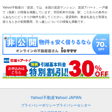
不動産会社から探す
新築マンション
マンションカタログ
希望の条件から探す
中古マンション
教えて！住まいの先生
Yahoo!不動産の「賃貸」では、全国の賃貸マンション、賃貸アパート、一戸建
て（借家）の情報を掲載しています。市区町村や沿線、駅、こだわりの条件か
らあなたにピッタリの物件を探してください。賃貸契約、敷金礼金など部屋を
テーマから探す
新築一戸建て
ランキングから探す
中古一戸建て
借りるときの初期費用、引っ越しについての情報も満載です。
注文住宅
土地
売却査定
Yahoo!不動産
Yahoo! JAPAN
プライバシーポリシー
プライバシーセンター