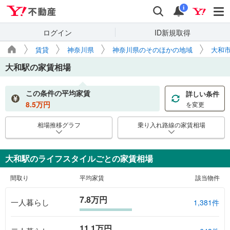
Yahoo!不動産
検索
通知
i
ログイン
ID新規取得
賃貸
神奈川県
神奈川県のそのほかの地域
大和
大和駅
の家賃相場
この条件の平均家賃
詳しい条件
8.5
万円
を変更
相場推移グラフ
乗り入れ路線の家賃相場
大和駅のライフスタイルごとの家賃相場
間取り
平均家賃
該当物件
7.8万円
一人暮らし
1,381件
11.1万円