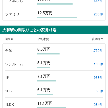
二人暮らし
643件
12.5万円
ファミリー
286件
大和駅
の間取りごとの家賃相場
間取り
平均家賃
該当物件
8.5万円
全体
1,750
件
5.1万円
ワンルーム
106
件
7.1万円
1K
938
件
6.1万円
1DK
53
件
11.1万円
1LDK
284
件