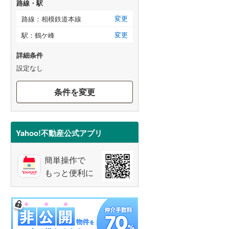
路線・駅
変更
路線：相模鉄道本線
変更
駅：鶴ケ峰
詳細条件
設定なし
条件を変更
Yahoo!不動産公式アプリ
簡単操作で
もっと便利に