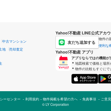
Yahoo!不動産 LINE公式アカ
物件の
中古マンション
友だち追加する
便利な
土地
売却査定
Yahoo!不動産 アプリ
アプリならではの機能が
生
地図検索で価格と場所
物件の比較もすぐにで
シーセンター
利用規約
物件掲載を希望の方へ
免責事項
ご意
© LY Corporation