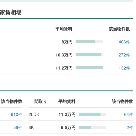
家賃相場
平均賃料
該当物件数
8
万円
406
件
10.3
万円
272
件
11.2
万円
132
件
該当物件数
間取り
平均賃料
該当物件数
610
件
2LDK
11.3
万円
64
件
59
件
3K
6.5
万円
2
件