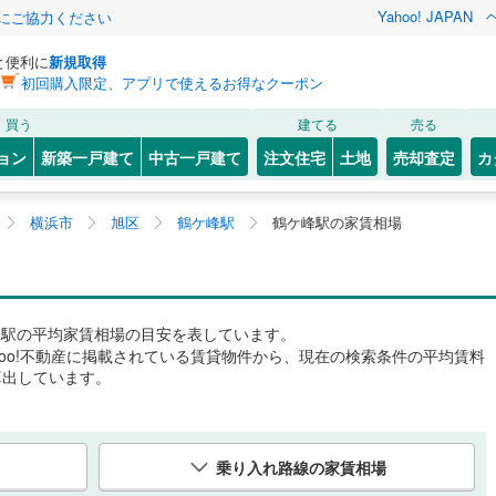
Yahoo! JAPAN
金にご協力ください
と便利に
新規取得
初回購入限定、アプリで使えるお得なクーポン
買う
建てる
売る
ョン
新築一戸建て
中古一戸建て
注文住宅
土地
売却査定
カ
横浜市
旭区
鶴ケ峰駅
鶴ケ峰駅の家賃相場
峰駅
の平均家賃相場の目安を表しています。
hoo!不動産に掲載されている賃貸物件から、現在の検索条件の平均賃料
算出しています。
乗り入れ路線の家賃相場