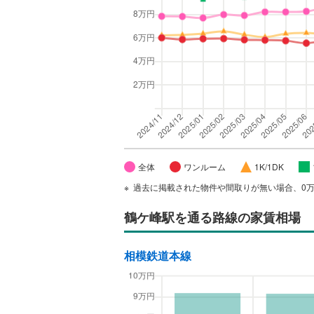
全体
ワンルーム
1K/1DK
過去に掲載された物件や間取りが無い場合、0
鶴ケ峰駅
を通る路線の家賃相場
相模鉄道本線