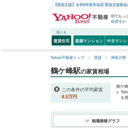
【緊急支援】令和8年熊本地震 緊急支援募
IDでもっ
ログイン
借りる
賃貸住宅
新築マンション
中古マンシ
Yahoo!不動産トップ
賃貸
神奈川県
鶴ケ峰駅
の家賃相場
鶴ケ
この条件の平均家賃
Ya
8.5
万円
を
相場推移グラフ