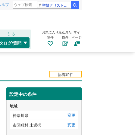
ヘルプ
聖隷クリストファー高校
検索
お気に入り
最近見た
マイ
知る
物件
物件
ページ
タログ/質問
新着
24
件
設定中の条件
地域
変更
神奈川県
変更
市区町村 未選択