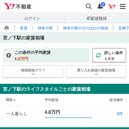
Yahoo!不動産
検索
通知
i
ログイン
ID新規取得
賃貸
神奈川県
神奈川県のそのほかの地域
足柄
宮ノ下駅
の家賃相場
この条件の平均家賃
詳しい条件
4.8
万円
を変更
相場推移グラフ
乗り入れ路線の家賃相場
宮ノ下駅のライフスタイルごとの家賃相場
間取り
平均家賃
該当物件
4.8万円
一人暮らし
3件