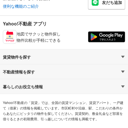
友だち追加
便利な機能のご紹介
Yahoo!不動産 アプリ
地図でサクッと物件探し
物件比較が手軽にできる
賃貸物件を探す
路線・駅から探す
地域から探す
不動産情報を探す
通勤時間から探す
不動産・住宅
家賃相場から探す
賃貸住宅
暮らしのお役立ち情報
不動産会社から探す
新築マンション
マンションカタログ
希望の条件から探す
中古マンション
教えて！住まいの先生
Yahoo!不動産の「賃貸」では、全国の賃貸マンション、賃貸アパート、一戸建
て（借家）の情報を掲載しています。市区町村や沿線、駅、こだわりの条件か
らあなたにピッタリの物件を探してください。賃貸契約、敷金礼金など部屋を
テーマから探す
新築一戸建て
ランキングから探す
中古一戸建て
借りるときの初期費用、引っ越しについての情報も満載です。