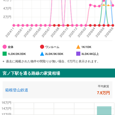
全体
ワンルーム
1K/1DK
1LDK/2K/2DK
2LDK/3K/3DK
3LDK/4K以上
過去に掲載された物件や間取りが無い場合、0万円と表示されます。
宮ノ下駅
を通る路線の家賃相場
平均家賃
箱根登山鉄道
7.9
万円