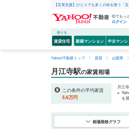
【災害支援】ひとりでも多くの命を救う「災
IDでもっ
ログイン
借りる
賃貸住宅
新築マンション
中古マンシ
Yahoo!不動産トップ
賃貸
山梨県
月江寺駅
の家賃相場
月江
この条件の平均家賃
Ya
5.6
万円
を
相場推移グラフ