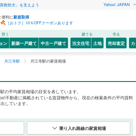
Yahoo! JAPAN
害救助犬」を支えよう
と便利に
新規取得
［おトク］10％OFFクーポンあります
買う
建てる
売る
ョン
新築一戸建て
中古一戸建て
注文住宅
土地
売却査定
カ
月江寺駅
月江寺駅の家賃相場
寺駅
の平均家賃相場の目安を表しています。
hoo!不動産に掲載されている賃貸物件から、現在の検索条件の平均賃料
算出しています。
乗り入れ路線の家賃相場