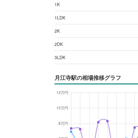
1K
1LDK
2K
2DK
3LDK
月江寺駅
の相場推移グラフ