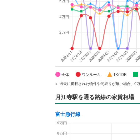
全体
ワンルーム
1K/1DK
過去に掲載された物件や間取りが無い場合、0
月江寺駅
を通る路線の家賃相場
富士急行線