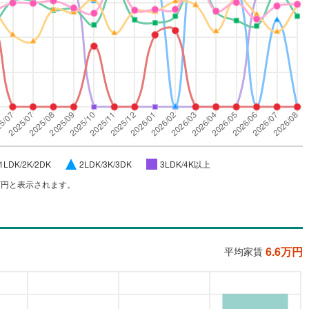
1LDK/2K/2DK
2LDK/3K/3DK
3LDK/4K以上
万円と表示されます。
6.6
万円
平均家賃