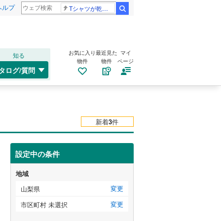
ヘルプ
Tシャツが乾くまで 樹生
検索
お気に入り
最近見た
マイ
知る
物件
物件
ページ
タログ/質問
新着
3
件
設定中の条件
地域
変更
山梨県
変更
市区町村 未選択