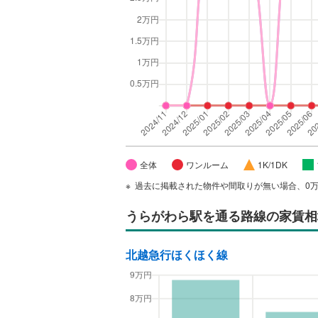
全体
ワンルーム
1K/1DK
過去に掲載された物件や間取りが無い場合、0
うらがわら駅
を通る路線の家賃相
北越急行ほくほく線