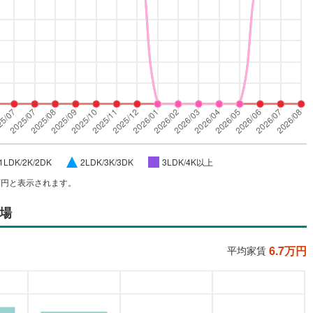
1LDK/2K/2DK
2LDK/3K/3DK
3LDK/4K以上
万円と表示されます。
場
6.7
万円
平均家賃