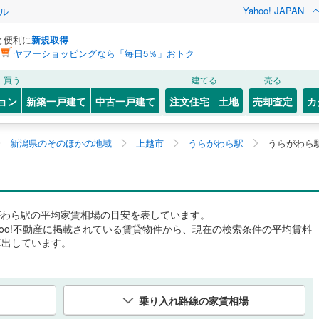
Yahoo! JAPAN
ル
と便利に
新規取得
ヤフーショッピングなら「毎日5％」おトク
買う
建てる
売る
ョン
新築一戸建て
中古一戸建て
注文住宅
土地
売却査定
カ
新潟県のそのほかの地域
上越市
うらがわら駅
うらがわら
がわら駅
の平均家賃相場の目安を表しています。
hoo!不動産に掲載されている賃貸物件から、現在の検索条件の平均賃料
算出しています。
乗り入れ路線の家賃相場