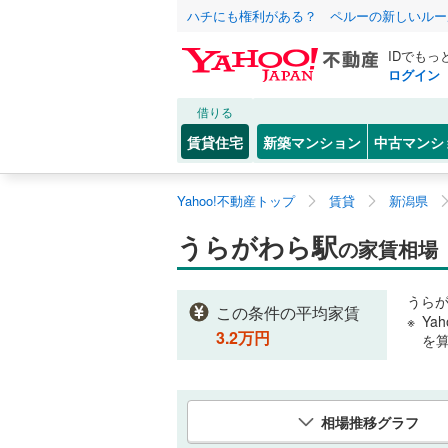
ハチにも権利がある？ ペルーの新しいルー
IDでもっ
ログイン
借りる
賃貸住宅
新築マンション
中古マンシ
Yahoo!不動産トップ
賃貸
新潟県
うらがわら駅
の家賃相場
うら
この条件の平均家賃
Ya
3.2
万円
を
相場推移グラフ