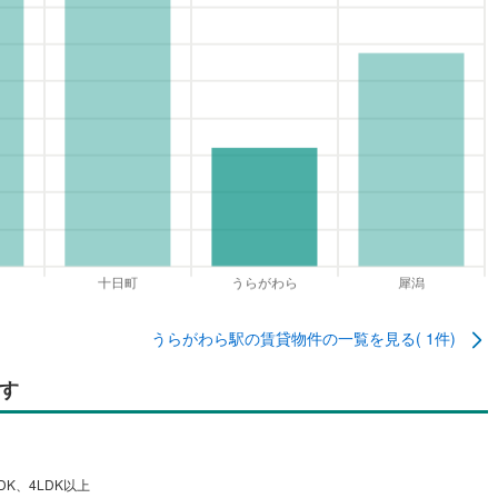
うらがわら駅
の賃貸物件の一覧を見る(
1
件)
す
DK、4LDK以上