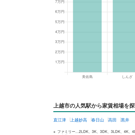
上越市の人気駅から家賃相場を探
直江津
上越妙高
春日山
高田
黒井
ファミリー…2LDK、3K、3DK、3LDK、4K、4