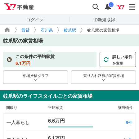
Yahoo!不動産
検索
通知
i
ログイン
ID新規取得
賃貸
石川県
蚊爪駅
蚊爪駅の家賃相場
蚊爪駅
の家賃相場
この条件の平均家賃
詳しい条件
6.1
万円
を変更
相場推移グラフ
乗り入れ路線の家賃相場
蚊爪駅のライフスタイルごとの家賃相場
間取り
平均家賃
該当物件
6.6万円
一人暮らし
6件
6.1万円