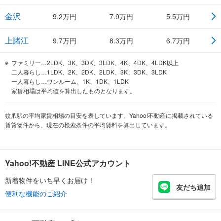
金沢
9.2
万円
7.9
万円
5.5
万円
上諸江
9.7
万円
8.3
万円
6.7
万円
ファミリー…2LDK、3K、3DK、3LDK、4K、4DK、4LDK以上
二人暮らし…1LDK、2K、2DK、2LDK、3K、3DK、3LDK
一人暮らし…ワンルーム、1K、1DK、1LDK
家賃相場は平均値を算出したものとなります。
蚊爪駅の平均家賃相場の目安を表しています。Yahoo!不動産に掲載されている
賃貸物件から、現在の検索条件の平均賃料を算出しています。
Yahoo!不動産 LINE公式アカウント
新着物件をいち早くお届け！
友だち追加
便利な機能のご紹介