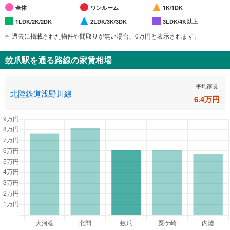
全体
ワンルーム
1K/1DK
1LDK/2K/2DK
2LDK/3K/3DK
3LDK/4K以上
過去に掲載された物件や間取りが無い場合、0万円と表示されます。
蚊爪駅
を通る路線の家賃相場
平均家賃
北陸鉄道浅野川線
6.4
万円