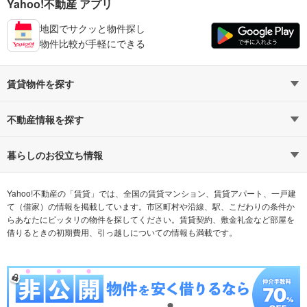
Yahoo!不動産 アプリ
地図でサクッと物件探し
物件比較が手軽にできる
賃貸物件を探す
路線・駅から探す
地域から探す
不動産情報を探す
通勤時間から探す
不動産・住宅
家賃相場から探す
賃貸住宅
暮らしのお役立ち情報
不動産会社から探す
新築マンション
マンションカタログ
希望の条件から探す
中古マンション
教えて！住まいの先生
Yahoo!不動産の「賃貸」では、全国の賃貸マンション、賃貸アパート、一戸建
て（借家）の情報を掲載しています。市区町村や沿線、駅、こだわりの条件か
らあなたにピッタリの物件を探してください。賃貸契約、敷金礼金など部屋を
テーマから探す
新築一戸建て
ランキングから探す
中古一戸建て
借りるときの初期費用、引っ越しについての情報も満載です。
注文住宅
土地
売却査定