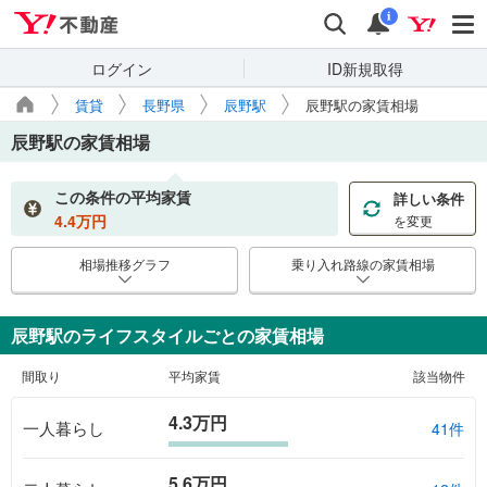
Yahoo!不動産
検索
通知
i
ログイン
ID新規取得
賃貸
長野県
辰野駅
辰野駅の家賃相場
辰野駅
の家賃相場
この条件の平均家賃
詳しい条件
4.4
万円
を変更
相場推移グラフ
乗り入れ路線の家賃相場
辰野駅のライフスタイルごとの家賃相場
間取り
平均家賃
該当物件
4.3万円
一人暮らし
41件
5.6万円