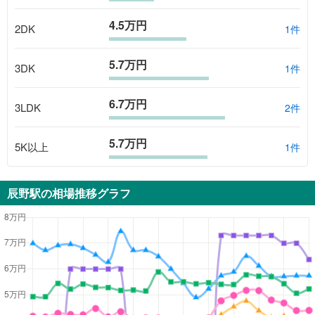
4.5万円
2DK
1
件
5.7万円
3DK
1
件
6.7万円
3LDK
2
件
5.7万円
5K以上
1
件
辰野駅
の相場推移グラフ