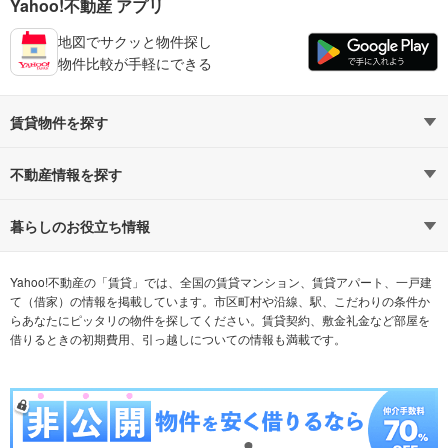
Yahoo!不動産 アプリ
地図でサクッと物件探し
物件比較が手軽にできる
賃貸物件を探す
路線・駅から探す
地域から探す
不動産情報を探す
通勤時間から探す
不動産・住宅
家賃相場から探す
賃貸住宅
暮らしのお役立ち情報
不動産会社から探す
新築マンション
マンションカタログ
希望の条件から探す
中古マンション
教えて！住まいの先生
Yahoo!不動産の「賃貸」では、全国の賃貸マンション、賃貸アパート、一戸建
て（借家）の情報を掲載しています。市区町村や沿線、駅、こだわりの条件か
らあなたにピッタリの物件を探してください。賃貸契約、敷金礼金など部屋を
テーマから探す
新築一戸建て
ランキングから探す
中古一戸建て
借りるときの初期費用、引っ越しについての情報も満載です。
注文住宅
土地
売却査定