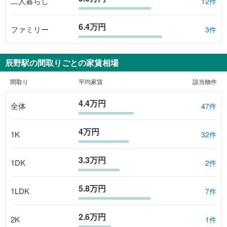
二人暮らし
12件
6.4万円
ファミリー
3件
辰野駅
の間取りごとの家賃相場
間取り
平均家賃
該当物件
4.4万円
全体
47
件
4万円
1K
32
件
3.3万円
1DK
2
件
5.8万円
1LDK
7
件
2.6万円
2K
1
件