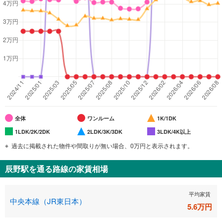
全体
ワンルーム
1K/1DK
1LDK/2K/2DK
2LDK/3K/3DK
3LDK/4K以上
過去に掲載された物件や間取りが無い場合、0万円と表示されます。
辰野駅
を通る路線の家賃相場
平均家賃
中央本線（JR東日本）
5.6
万円