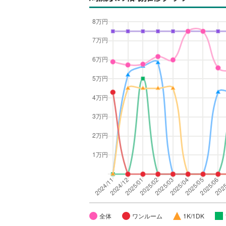
全体
ワンルーム
1K/1DK