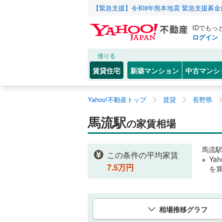
【緊急支援】令和8年熊本地震 緊急支援募
IDでもっ
ログイン
借りる
賃貸住宅
新築マンション
中古マンシ
Yahoo!不動産トップ
賃貸
長野県
馬流駅
の家賃相場
馬流
この条件の平均家賃
Ya
7.5
万円
を
相場推移グラフ