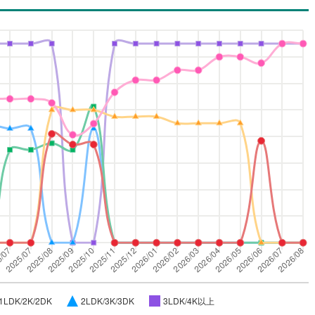
1LDK/2K/2DK
2LDK/3K/3DK
3LDK/4K以上