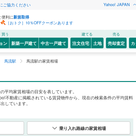
Yahoo! JAPAN
金にご協力ください
と便利に
新規取得
［おトク］10％OFFクーポンあります
買う
建てる
売る
ョン
新築一戸建て
中古一戸建て
注文住宅
土地
売却査定
カ
馬流駅
馬流駅の家賃相場
駅
の平均家賃相場の目安を表しています。
hoo!不動産に掲載されている賃貸物件から、現在の検索条件の平均賃料
算出しています。
乗り入れ路線の家賃相場