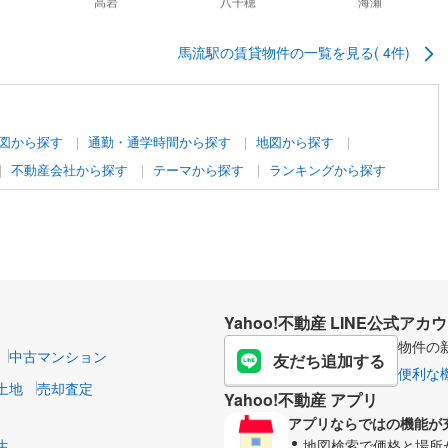
馬流駅
の賃貸物件の一覧を見る(
4
件)
図から探す
通勤・通学時間から探す
地図から探す
不動産会社から探す
テーマから探す
ランキングから探す
Yahoo!不動産 LINE公式アカ
物件の
中古マンション
友だち追加する
便利な
土地
売却査定
Yahoo!不動産 アプリ
アプリならではの機能が
生
地図検索で価格と場所