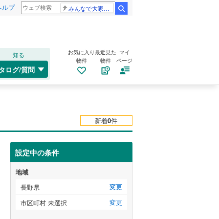
ヘルプ
みんなで大家さん 2881億円
検索
お気に入り
最近見た
マイ
知る
物件
物件
ページ
タログ/質問
新着
0
件
設定中の条件
地域
変更
長野県
変更
市区町村 未選択