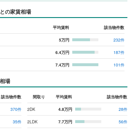
との家賃相場
平均賃料
該当物件数
5
万円
232
件
6.4
万円
187
件
7.4
万円
101
件
相場
該当物件数
間取り
平均賃料
該当物件数
370
件
2DK
4.8
万円
28
件
35
件
2LDK
7.7
万円
56
件