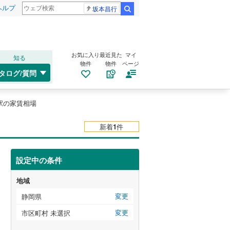
ヘルプ
坂本昌行
検索
お気に入り
最近見た
マイ
知る
物件
物件
ページ
タログ/質問
駅の家賃相場
新着
1
件
設定中の条件
地域
変更
静岡県
変更
市区町村 未選択