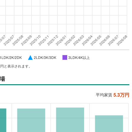
1LDK/2K/2DK
2LDK/3K/3DK
3LDK/4K以上
万円と表示されます。
場
5.3
万円
平均家賃