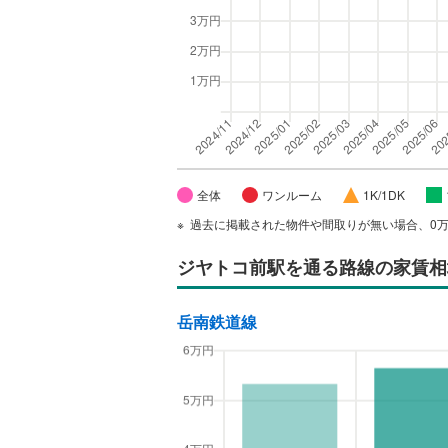
全体
ワンルーム
1K/1DK
過去に掲載された物件や間取りが無い場合、0
ジヤトコ前駅
を通る路線の家賃相
岳南鉄道線