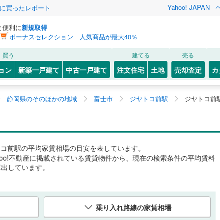
Yahoo! JAPAN
際に買ったレポート
と便利に
新規取得
ボーナスセレクション 人気商品が最大40％
買う
建てる
売る
ョン
新築一戸建て
中古一戸建て
注文住宅
土地
売却査定
カ
静岡県のそのほかの地域
富士市
ジヤトコ前駅
ジヤトコ前
トコ前駅
の平均家賃相場の目安を表しています。
hoo!不動産に掲載されている賃貸物件から、現在の検索条件の平均賃料
算出しています。
乗り入れ路線の家賃相場