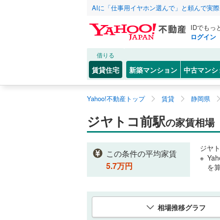
AIに「仕事用イヤホン選んで」と頼んで実
IDでもっ
ログイン
借りる
賃貸住宅
新築マンション
中古マンシ
Yahoo!不動産トップ
賃貸
静岡県
ジヤトコ前駅
の家賃相場
ジヤ
この条件の平均家賃
Ya
5.7
万円
を
相場推移グラフ