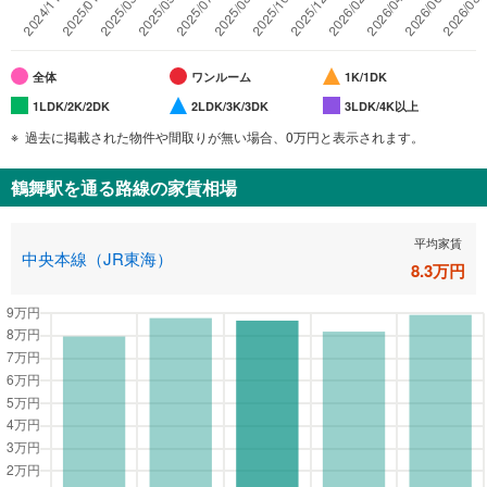
全体
ワンルーム
1K/1DK
1LDK/2K/2DK
2LDK/3K/3DK
3LDK/4K以上
過去に掲載された物件や間取りが無い場合、0万円と表示されます。
鶴舞駅
を通る路線の家賃相場
平均家賃
中央本線（JR東海）
8.3
万円