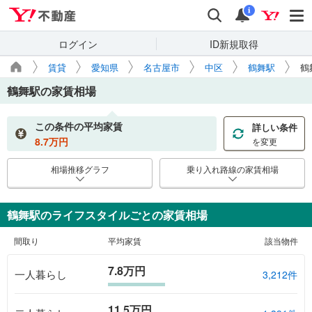
Yahoo!不動産
検索
通知
i
ログイン
ID新規取得
賃貸
愛知県
名古屋市
中区
鶴舞駅
鶴
鶴舞駅
の家賃相場
この条件の平均家賃
詳しい条件
8.7
万円
を変更
相場推移グラフ
乗り入れ路線の家賃相場
鶴舞駅のライフスタイルごとの家賃相場
間取り
平均家賃
該当物件
7.8万円
一人暮らし
3,212件
11.5万円