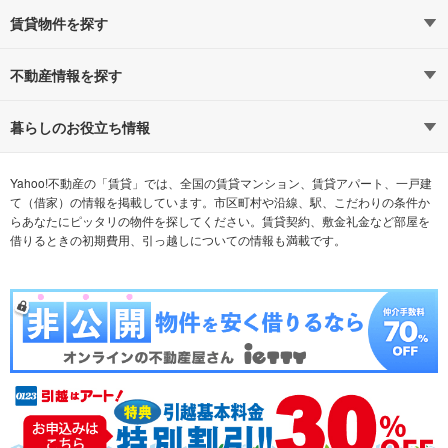
賃貸物件を探す
路線・駅から探す
地域から探す
不動産情報を探す
通勤時間から探す
不動産・住宅
家賃相場から探す
賃貸住宅
暮らしのお役立ち情報
不動産会社から探す
新築マンション
マンションカタログ
希望の条件から探す
中古マンション
教えて！住まいの先生
Yahoo!不動産の「賃貸」では、全国の賃貸マンション、賃貸アパート、一戸建
て（借家）の情報を掲載しています。市区町村や沿線、駅、こだわりの条件か
らあなたにピッタリの物件を探してください。賃貸契約、敷金礼金など部屋を
テーマから探す
新築一戸建て
ランキングから探す
中古一戸建て
借りるときの初期費用、引っ越しについての情報も満載です。
注文住宅
土地
売却査定