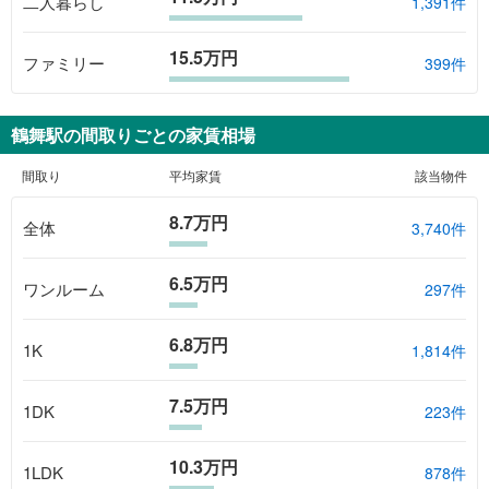
二人暮らし
1,391件
15.5万円
ファミリー
399件
鶴舞駅
の間取りごとの家賃相場
間取り
平均家賃
該当物件
8.7万円
全体
3,740
件
6.5万円
ワンルーム
297
件
6.8万円
1K
1,814
件
7.5万円
1DK
223
件
10.3万円
1LDK
878
件