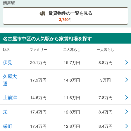
鶴舞駅
賃貸物件の一覧を見る
3,740
件
名古屋市中区
の人気駅から家賃相場を探す
駅名
ファミリー
二人暮らし
一人暮らし
伏見
20.1
万円
15.7
万円
8.8
万円
久屋大
17.9
万円
14.8
万円
9
万円
通
上前津
14.6
万円
11.6
万円
7.8
万円
栄
17.4
万円
12.8
万円
8.4
万円
栄町
17.4
万円
12.8
万円
8.4
万円