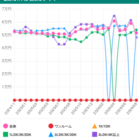
全体
ワンルーム
1K/1DK
1LDK/2K/2DK
2LDK/3K/3DK
3LDK/4K以上