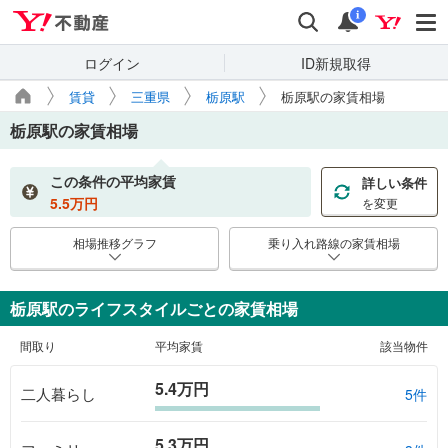
Yahoo!不動産
検索
通知
i
ログイン
ID新規取得
賃貸
三重県
栃原駅
栃原駅の家賃相場
栃原駅
の家賃相場
この条件の平均家賃
詳しい条件
5.5
万円
を変更
相場推移グラフ
乗り入れ路線の家賃相場
栃原駅のライフスタイルごとの家賃相場
間取り
平均家賃
該当物件
5.4万円
二人暮らし
5件
5.3万円