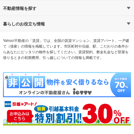
路線・駅から探す
地域から探す
不動産情報を探す
通勤時間から探す
不動産・住宅
家賃相場から探す
賃貸住宅
暮らしのお役立ち情報
不動産会社から探す
新築マンション
マンションカタログ
希望の条件から探す
中古マンション
教えて！住まいの先生
Yahoo!不動産の「賃貸」では、全国の賃貸マンション、賃貸アパート、一戸建
て（借家）の情報を掲載しています。市区町村や沿線、駅、こだわりの条件か
らあなたにピッタリの物件を探してください。賃貸契約、敷金礼金など部屋を
テーマから探す
新築一戸建て
ランキングから探す
中古一戸建て
借りるときの初期費用、引っ越しについての情報も満載です。
注文住宅
土地
売却査定