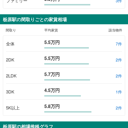
ファミリー
3件
栃原駅
の間取りごとの家賃相場
間取り
平均家賃
該当物件
5.5万円
全体
7
件
5.5万円
2DK
2
件
5.7万円
2LDK
2
件
4.5万円
3DK
1
件
5.8万円
5K以上
2
件
栃原駅
の相場推移グラフ