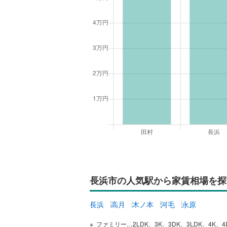
長浜市の人気駅から家賃相場を探
長浜
高月
木ノ本
河毛
永原
ファミリー…2LDK、3K、3DK、3LDK、4K、4