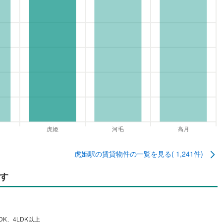
虎姫駅
の賃貸物件の一覧を見る(
1,241
件)
す
DK、4LDK以上