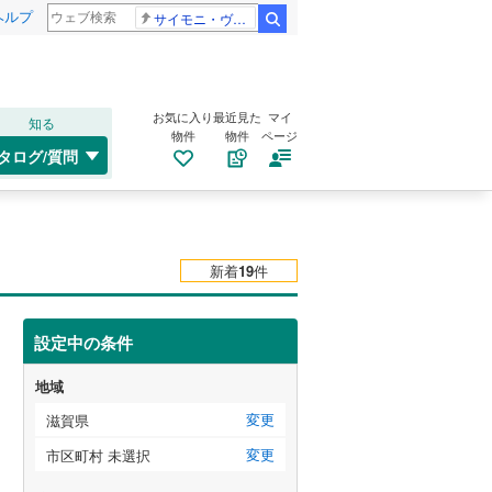
ヘルプ
サイモニ・ヴニランギ 死去
検索
お気に入り
最近見た
マイ
知る
物件
物件
ページ
タログ/質問
新着
19
件
設定中の条件
地域
変更
滋賀県
変更
市区町村 未選択