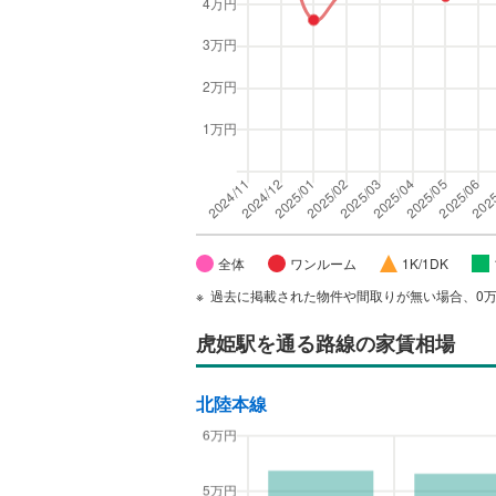
全体
ワンルーム
1K/1DK
過去に掲載された物件や間取りが無い場合、0
虎姫駅
を通る路線の家賃相場
北陸本線