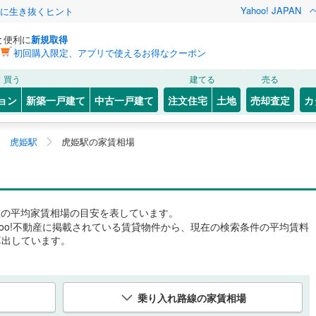
Yahoo! JAPAN
クに生き抜くヒント
と便利に
新規取得
初回購入限定、アプリで使えるお得なクーポン
買う
建てる
売る
ョン
新築一戸建て
中古一戸建て
注文住宅
土地
売却査定
カ
虎姫駅
虎姫駅の家賃相場
駅
の平均家賃相場の目安を表しています。
hoo!不動産に掲載されている賃貸物件から、現在の検索条件の平均賃料
算出しています。
乗り入れ路線の家賃相場