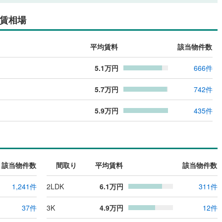
賃相場
平均賃料
該当物件数
5.1
万円
666
件
5.7
万円
742
件
5.9
万円
435
件
該当物件数
間取り
平均賃料
該当物件数
1,241
件
2LDK
6.1
万円
311
件
37
件
3K
4.9
万円
12
件