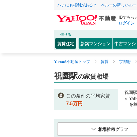
ハチにも権利がある？ ペルーの新しいルー
IDでもっ
ログイン
借りる
賃貸住宅
新築マンション
中古マンシ
Yahoo!不動産トップ
賃貸
京都府
祝園駅
の家賃相場
祝園
この条件の平均家賃
Ya
7.5
万円
を
相場推移グラフ