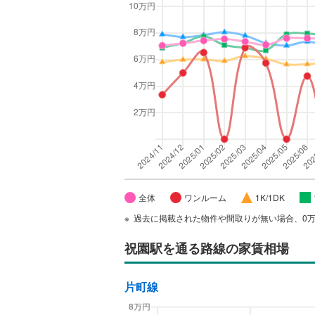
全体
ワンルーム
1K/1DK
過去に掲載された物件や間取りが無い場合、0
祝園駅
を通る路線の家賃相場
片町線