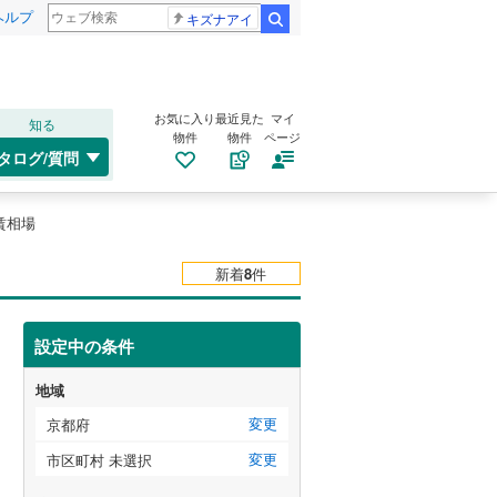
ヘルプ
キズナアイ
検索
お気に入り
最近見た
マイ
知る
物件
物件
ページ
タログ/質問
賃相場
新着
8
件
設定中の条件
地域
変更
京都府
変更
市区町村 未選択