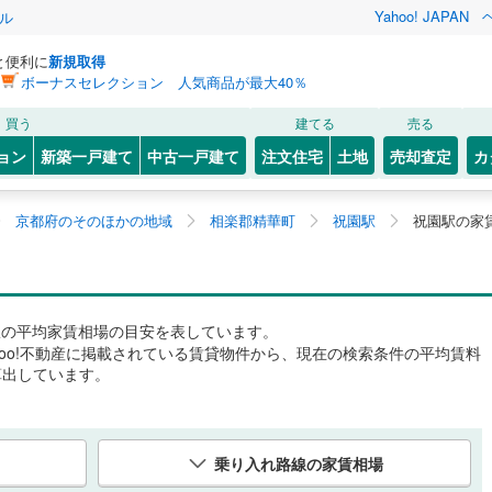
Yahoo! JAPAN
ル
と便利に
新規取得
ボーナスセレクション 人気商品が最大40％
買う
建てる
売る
ョン
新築一戸建て
中古一戸建て
注文住宅
土地
売却査定
カ
京都府のそのほかの地域
相楽郡精華町
祝園駅
祝園駅の家
駅
の平均家賃相場の目安を表しています。
hoo!不動産に掲載されている賃貸物件から、現在の検索条件の平均賃料
算出しています。
乗り入れ路線の家賃相場