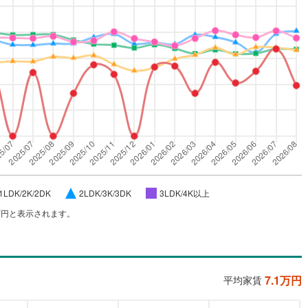
1LDK/2K/2DK
2LDK/3K/3DK
3LDK/4K以上
万円と表示されます。
7.1
万円
平均家賃