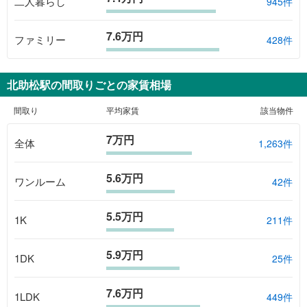
二人暮らし
945件
7.6万円
ファミリー
428件
北助松駅
の間取りごとの家賃相場
間取り
平均家賃
該当物件
7万円
全体
1,263
件
5.6万円
ワンルーム
42
件
5.5万円
1K
211
件
5.9万円
1DK
25
件
7.6万円
1LDK
449
件