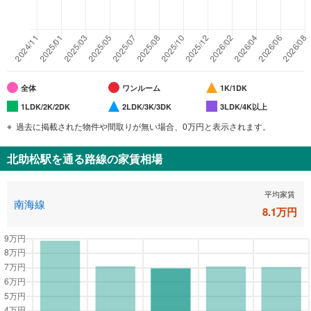
全体
ワンルーム
1K/1DK
1LDK/2K/2DK
2LDK/3K/3DK
3LDK/4K以上
過去に掲載された物件や間取りが無い場合、0万円と表示されます。
北助松駅
を通る路線の家賃相場
平均家賃
南海線
8.1
万円