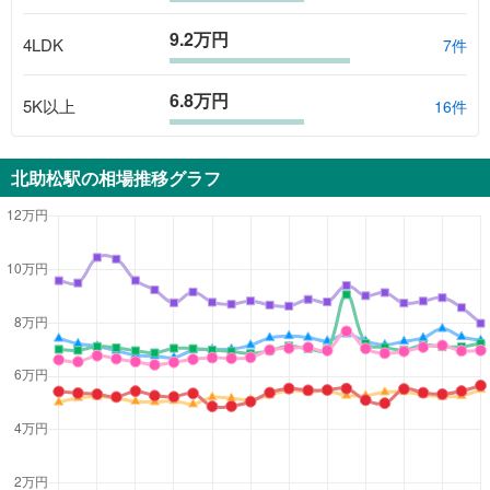
9.2万円
4LDK
7
件
6.8万円
5K以上
16
件
北助松駅
の相場推移グラフ