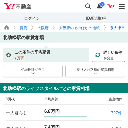
Yahoo!不動産
検索
通知
i
ログイン
ID新規取得
賃貸
大阪府
大阪府のそのほかの地域
泉大津市
北助松駅
の家賃相場
この条件の平均家賃
詳しい条件
7
万円
を変更
相場推移グラフ
乗り入れ路線の家賃相場
北助松駅のライフスタイルごとの家賃相場
間取り
平均家賃
該当物件
6.8万円
一人暮らし
727件
7.4万円