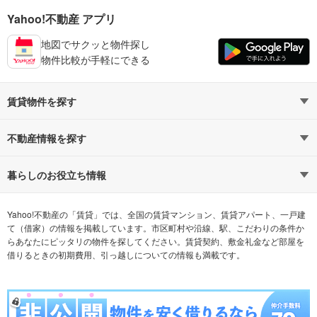
Yahoo!不動産 アプリ
地図でサクッと物件探し
物件比較が手軽にできる
賃貸物件を探す
路線・駅から探す
地域から探す
不動産情報を探す
通勤時間から探す
不動産・住宅
家賃相場から探す
賃貸住宅
暮らしのお役立ち情報
不動産会社から探す
新築マンション
マンションカタログ
希望の条件から探す
中古マンション
教えて！住まいの先生
Yahoo!不動産の「賃貸」では、全国の賃貸マンション、賃貸アパート、一戸建
て（借家）の情報を掲載しています。市区町村や沿線、駅、こだわりの条件か
らあなたにピッタリの物件を探してください。賃貸契約、敷金礼金など部屋を
テーマから探す
新築一戸建て
ランキングから探す
中古一戸建て
借りるときの初期費用、引っ越しについての情報も満載です。
注文住宅
土地