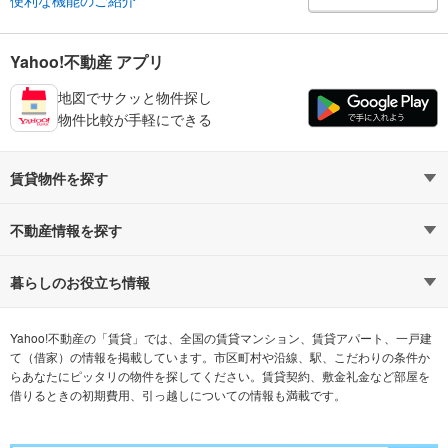
便利な機能のご紹介
Yahoo!不動産 アプリ
地図でサクッと物件探し
物件比較が手軽にできる
賃貸物件を探す
路線・駅から探す
地域から探す
不動産情報を探す
通勤時間から探す
不動産・住宅
家賃相場から探す
賃貸住宅
暮らしのお役立ち情報
不動産会社から探す
新築マンション
マンションカタログ
希望の条件から探す
中古マンション
教えて！住まいの先生
Yahoo!不動産の「賃貸」では、全国の賃貸マンション、賃貸アパート、一戸建
て（借家）の情報を掲載しています。市区町村や沿線、駅、こだわりの条件か
らあなたにピッタリの物件を探してください。賃貸契約、敷金礼金など部屋を
テーマから探す
新築一戸建て
ランキングから探す
中古一戸建て
借りるときの初期費用、引っ越しについての情報も満載です。
注文住宅
土地