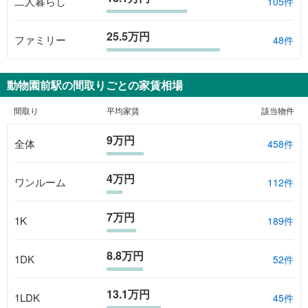
二人暮らし
105件
25.5万円
ファミリー
48件
動物園前駅
の間取りごとの家賃相場
間取り
平均家賃
該当物件
9万円
全体
458
件
4万円
ワンルーム
112
件
7万円
1K
189
件
8.8万円
1DK
52
件
13.1万円
1LDK
45
件