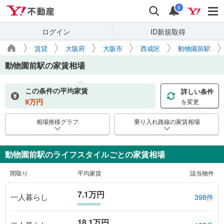
Yahoo!不動産
検索
通知
i
ログイン
ID新規取得
賃貸
大阪府
大阪市
西成区
動物園前駅
動物園前駅
の家賃相場
この条件の平均家賃
詳しい条件
9
万円
を変更
相場推移グラフ
乗り入れ路線の家賃相場
動物園前駅のライフスタイルごとの家賃相場
間取り
平均家賃
該当物件
7.1万円
一人暮らし
398件
18.1万円