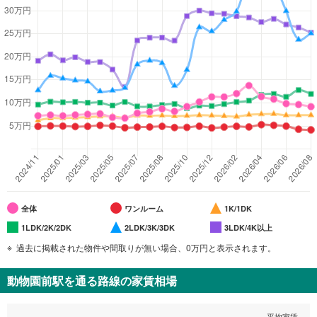
全体
ワンルーム
1K/1DK
1LDK/2K/2DK
2LDK/3K/3DK
3LDK/4K以上
過去に掲載された物件や間取りが無い場合、0万円と表示されます。
動物園前駅
を通る路線の家賃相場
平均家賃