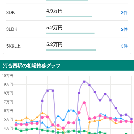
4.9万円
3DK
3
件
5.2万円
3LDK
2
件
5.2万円
5K以上
3
件
河合西駅
の相場推移グラフ