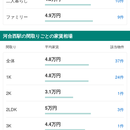
二人暮らし
10件
4.9万円
ファミリー
9件
河合西駅
の間取りごとの家賃相場
間取り
平均家賃
該当物件
4.8万円
全体
37
件
4.8万円
1K
24
件
3.1万円
2K
1
件
5万円
2LDK
3
件
4.4万円
3K
1
件