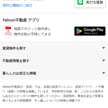
友だち追加
便利な機能のご紹介
Yahoo!不動産 アプリ
地図でサクッと物件探し
物件比較が手軽にできる
賃貸物件を探す
路線・駅から探す
地域から探す
不動産情報を探す
通勤時間から探す
不動産・住宅
家賃相場から探す
賃貸住宅
暮らしのお役立ち情報
不動産会社から探す
新築マンション
マンションカタログ
希望の条件から探す
中古マンション
教えて！住まいの先生
Yahoo!不動産の「賃貸」では、全国の賃貸マンション、賃貸アパート、一戸建
て（借家）の情報を掲載しています。市区町村や沿線、駅、こだわりの条件か
らあなたにピッタリの物件を探してください。賃貸契約、敷金礼金など部屋を
テーマから探す
新築一戸建て
ランキングから探す
中古一戸建て
借りるときの初期費用、引っ越しについての情報も満載です。