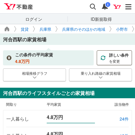
Yahoo!不動産
検索
通知
i
ログイン
ID新規取得
賃貸
兵庫県
兵庫県のそのほかの地域
小野市
河合西駅
の家賃相場
この条件の平均家賃
詳しい条件
4.8
万円
を変更
相場推移グラフ
乗り入れ路線の家賃相場
河合西駅のライフスタイルごとの家賃相場
間取り
平均家賃
該当物件
4.8万円
一人暮らし
24件
4.8万円