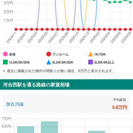
全体
ワンルーム
1K/1DK
1LDK/2K/2DK
2LDK/3K/3DK
3LDK/4K以上
過去に掲載された物件や間取りが無い場合、0万円と表示されます。
河合西駅
を通る路線の家賃相場
平均家賃
加古川線
5.8
万円