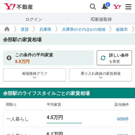
Yahoo!不動産
検索
通知
i
ログイン
ID新規取得
賃貸
兵庫県
兵庫県のそのほかの地域
姫路市
余部駅
の家賃相場
この条件の平均家賃
詳しい条件
5.5
万円
を変更
相場推移グラフ
乗り入れ路線の家賃相場
余部駅のライフスタイルごとの家賃相場
間取り
平均家賃
該当物件
4.5万円
一人暮らし
609件
6.1万円