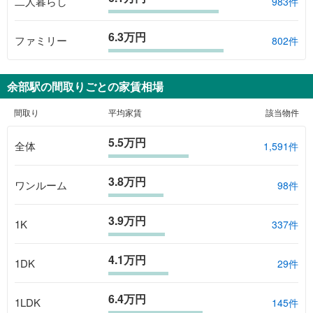
二人暮らし
983件
6.3万円
ファミリー
802件
余部駅
の間取りごとの家賃相場
間取り
平均家賃
該当物件
5.5万円
全体
1,591
件
3.8万円
ワンルーム
98
件
3.9万円
1K
337
件
4.1万円
1DK
29
件
6.4万円
1LDK
145
件