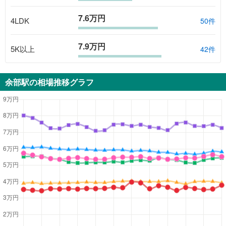
7.6万円
4LDK
50
件
7.9万円
5K以上
42
件
余部駅
の相場推移グラフ