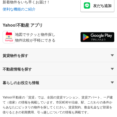
新着物件をいち早くお届け！
友だち追加
便利な機能のご紹介
Yahoo!不動産 アプリ
地図でサクッと物件探し
物件比較が手軽にできる
賃貸物件を探す
路線・駅から探す
地域から探す
不動産情報を探す
通勤時間から探す
不動産・住宅
家賃相場から探す
賃貸住宅
暮らしのお役立ち情報
不動産会社から探す
新築マンション
マンションカタログ
希望の条件から探す
中古マンション
教えて！住まいの先生
Yahoo!不動産の「賃貸」では、全国の賃貸マンション、賃貸アパート、一戸建
て（借家）の情報を掲載しています。市区町村や沿線、駅、こだわりの条件か
らあなたにピッタリの物件を探してください。賃貸契約、敷金礼金など部屋を
テーマから探す
新築一戸建て
ランキングから探す
中古一戸建て
借りるときの初期費用、引っ越しについての情報も満載です。