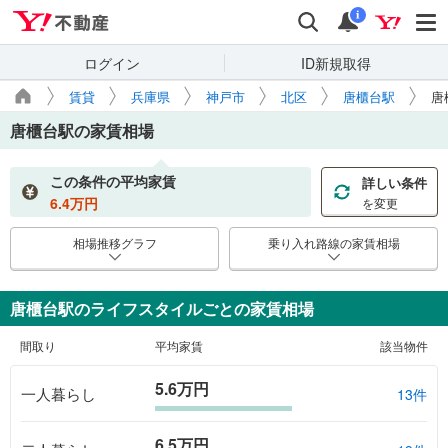
Yahoo!不動産
検索
通知
i
ログイン
ID新規取得
賃貸
兵庫県
神戸市
北区
唐櫃台駅
唐
唐櫃台駅
の家賃相場
この条件の平均家賃
詳しい条件
6.4
万円
を変更
相場推移グラフ
乗り入れ路線の家賃相場
唐櫃台駅のライフスタイルごとの家賃相場
間取り
平均家賃
該当物件
5.6万円
一人暮らし
13件
6.5万円