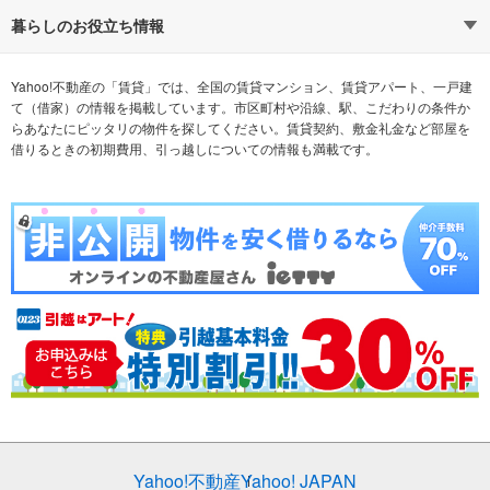
通勤時間から探す
不動産・住宅
家賃相場から探す
賃貸住宅
暮らしのお役立ち情報
不動産会社から探す
新築マンション
マンションカタログ
希望の条件から探す
中古マンション
教えて！住まいの先生
Yahoo!不動産の「賃貸」では、全国の賃貸マンション、賃貸アパート、一戸建
て（借家）の情報を掲載しています。市区町村や沿線、駅、こだわりの条件か
らあなたにピッタリの物件を探してください。賃貸契約、敷金礼金など部屋を
テーマから探す
新築一戸建て
ランキングから探す
中古一戸建て
借りるときの初期費用、引っ越しについての情報も満載です。
注文住宅
土地
売却査定
Yahoo!不動産
Yahoo! JAPAN