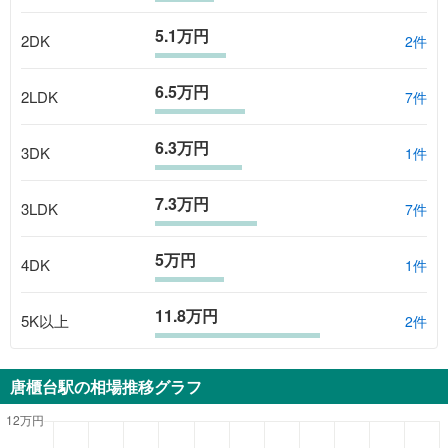
5.1万円
2DK
2
件
6.5万円
2LDK
7
件
6.3万円
3DK
1
件
7.3万円
3LDK
7
件
5万円
4DK
1
件
11.8万円
5K以上
2
件
唐櫃台駅
の相場推移グラフ