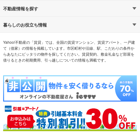
路線・駅から探す
地域から探す
不動産情報を探す
通勤時間から探す
不動産・住宅
家賃相場から探す
賃貸住宅
暮らしのお役立ち情報
不動産会社から探す
新築マンション
マンションカタログ
希望の条件から探す
中古マンション
教えて！住まいの先生
Yahoo!不動産の「賃貸」では、全国の賃貸マンション、賃貸アパート、一戸建
て（借家）の情報を掲載しています。市区町村や沿線、駅、こだわりの条件か
らあなたにピッタリの物件を探してください。賃貸契約、敷金礼金など部屋を
テーマから探す
新築一戸建て
ランキングから探す
中古一戸建て
借りるときの初期費用、引っ越しについての情報も満載です。
注文住宅
土地
売却査定