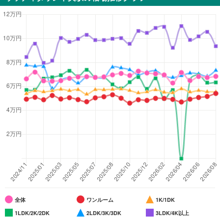
全体
ワンルーム
1K/1DK
1LDK/2K/2DK
2LDK/3K/3DK
3LDK/4K以上