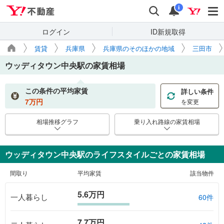
Yahoo!不動産
検索
通知
i
ログイン
ID新規取得
賃貸
兵庫県
兵庫県のそのほかの地域
三田市
ウッディタウン中央駅
の家賃相場
この条件の平均家賃
詳しい条件
7
万円
を変更
相場推移グラフ
乗り入れ路線の家賃相場
ウッディタウン中央駅のライフスタイルごとの家賃相場
間取り
平均家賃
該当物件
5.6万円
一人暮らし
60件
7.7万円