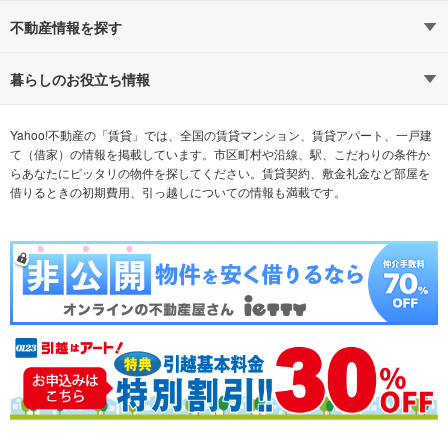
路線・駅から探す
地域から探す
不動産情報を探す
通勤時間から探す
不動産・住宅
家賃相場から探す
賃貸住宅
暮らしのお役立ち情報
不動産会社から探す
新築マンション
マンションカタログ
希望の条件から探す
中古マンション
教えて！住まいの先生
Yahoo!不動産の「賃貸」では、全国の賃貸マンション、賃貸アパート、一戸建
て（借家）の情報を掲載しています。市区町村や沿線、駅、こだわりの条件か
らあなたにピッタリの物件を探してください。賃貸契約、敷金礼金など部屋を
テーマから探す
新築一戸建て
ランキングから探す
中古一戸建て
借りるときの初期費用、引っ越しについての情報も満載です。
注文住宅
土地
売却査定