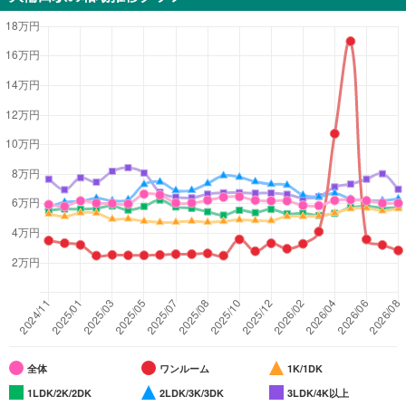
全体
ワンルーム
1K/1DK
1LDK/2K/2DK
2LDK/3K/3DK
3LDK/4K以上