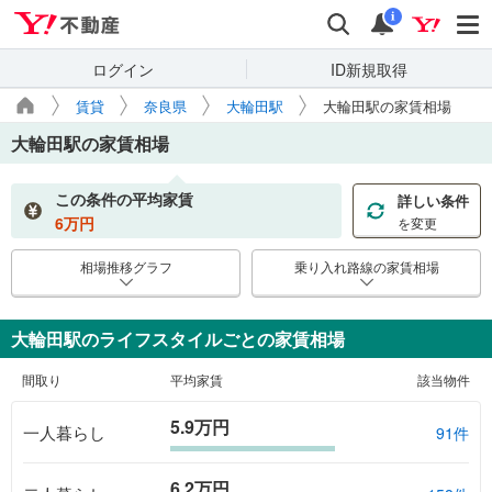
Yahoo!不動産
検索
通知
i
ログイン
ID新規取得
賃貸
奈良県
大輪田駅
大輪田駅の家賃相場
大輪田駅
の家賃相場
この条件の平均家賃
詳しい条件
6
万円
を変更
相場推移グラフ
乗り入れ路線の家賃相場
大輪田駅のライフスタイルごとの家賃相場
間取り
平均家賃
該当物件
5.9万円
一人暮らし
91件
6.2万円