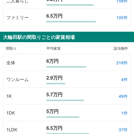
二人暮らし
158件
6.5万円
ファミリー
100件
大輪田駅
の間取りごとの家賃相場
間取り
平均家賃
該当物件
6万円
全体
218
件
2.9万円
ワンルーム
4
件
5.7万円
1K
49
件
5万円
1DK
1
件
6.5万円
1LDK
37
件