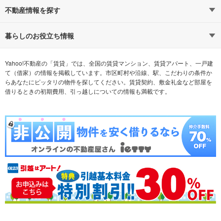
路線・駅から探す
地域から探す
不動産情報を探す
通勤時間から探す
不動産・住宅
家賃相場から探す
賃貸住宅
暮らしのお役立ち情報
不動産会社から探す
新築マンション
マンションカタログ
希望の条件から探す
中古マンション
教えて！住まいの先生
Yahoo!不動産の「賃貸」では、全国の賃貸マンション、賃貸アパート、一戸建
て（借家）の情報を掲載しています。市区町村や沿線、駅、こだわりの条件か
らあなたにピッタリの物件を探してください。賃貸契約、敷金礼金など部屋を
テーマから探す
新築一戸建て
ランキングから探す
中古一戸建て
借りるときの初期費用、引っ越しについての情報も満載です。
注文住宅
土地
売却査定