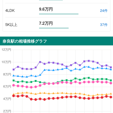
9.6万円
4LDK
24
件
7.2万円
5K以上
37
件
奈良駅
の相場推移グラフ