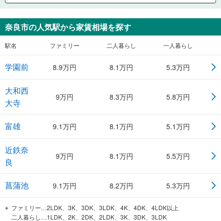
奈良市
の人気駅から家賃相場を探す
駅名
ファミリー
二人暮らし
一人暮らし
学園前
8.9
万円
8.1
万円
5.3
万円
大和西
9
万円
8.3
万円
5.8
万円
大寺
富雄
9.1
万円
8.1
万円
5.1
万円
近鉄奈
9
万円
8.1
万円
5.5
万円
良
菖蒲池
9.1
万円
8.2
万円
5.3
万円
ファミリー…2LDK、3K、3DK、3LDK、4K、4DK、4LDK以上
二人暮らし…1LDK、2K、2DK、2LDK、3K、3DK、3LDK