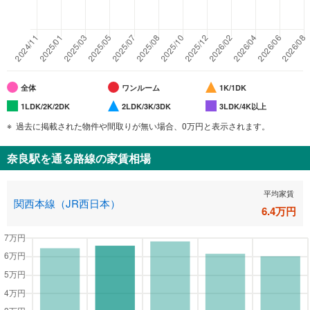
全体
ワンルーム
1K/1DK
1LDK/2K/2DK
2LDK/3K/3DK
3LDK/4K以上
過去に掲載された物件や間取りが無い場合、0万円と表示されます。
奈良駅
を通る路線の家賃相場
平均家賃
関西本線（JR西日本）
6.4
万円