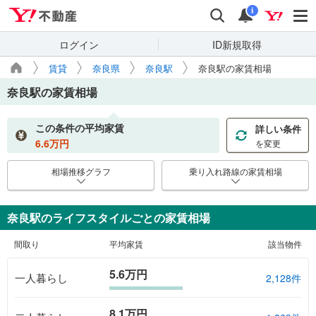
Yahoo!不動産
検索
通知
i
ログイン
ID新規取得
賃貸
奈良県
奈良駅
奈良駅の家賃相場
奈良駅
の家賃相場
この条件の平均家賃
詳しい条件
6.6
万円
を変更
相場推移グラフ
乗り入れ路線の家賃相場
奈良駅のライフスタイルごとの家賃相場
間取り
平均家賃
該当物件
5.6万円
一人暮らし
2,128件
8.1万円