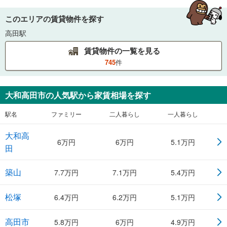
このエリアの賃貸物件を探す
高田駅
賃貸物件の一覧を見る
745
件
大和高田市
の人気駅から家賃相場を探す
駅名
ファミリー
二人暮らし
一人暮らし
大和高
6
万円
6
万円
5.1
万円
田
築山
7.7
万円
7.1
万円
5.4
万円
松塚
6.4
万円
6.2
万円
5.1
万円
高田市
5.8
万円
6
万円
4.9
万円