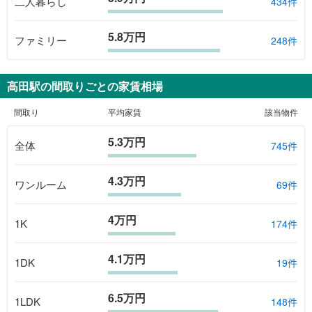
二人暮らし
434件
5.8万円
ファミリー
248件
高田駅
の間取りごとの家賃相場
間取り
平均家賃
該当物件
5.3万円
全体
745
件
4.3万円
ワンルーム
69
件
4万円
1K
174
件
4.1万円
1DK
19
件
6.5万円
1LDK
148
件