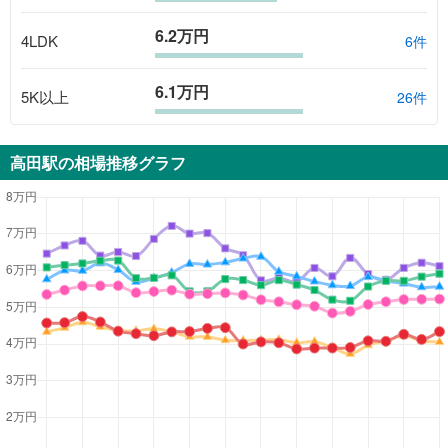
6.2万円
4LDK
6
件
6.1万円
5K以上
26
件
高田駅
の相場推移グラフ