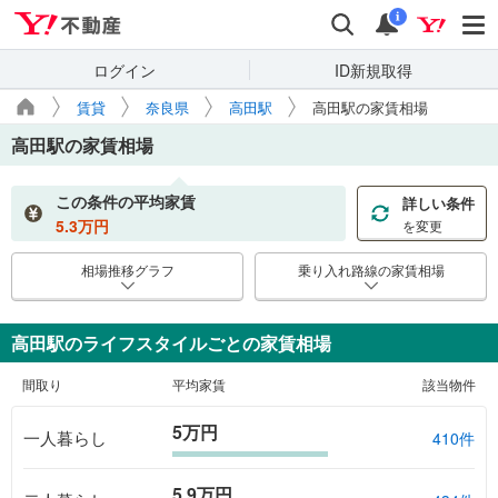
Yahoo!不動産
検索
通知
i
ログイン
ID新規取得
賃貸
奈良県
高田駅
高田駅の家賃相場
高田駅
の家賃相場
この条件の平均家賃
詳しい条件
5.3
万円
を変更
相場推移グラフ
乗り入れ路線の家賃相場
高田駅のライフスタイルごとの家賃相場
間取り
平均家賃
該当物件
5万円
一人暮らし
410件
5.9万円