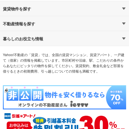
賃貸物件を探す
路線・駅から探す
地域から探す
不動産情報を探す
通勤時間から探す
不動産・住宅
家賃相場から探す
賃貸住宅
暮らしのお役立ち情報
不動産会社から探す
新築マンション
マンションカタログ
希望の条件から探す
中古マンション
教えて！住まいの先生
Yahoo!不動産の「賃貸」では、全国の賃貸マンション、賃貸アパート、一戸建
て（借家）の情報を掲載しています。市区町村や沿線、駅、こだわりの条件か
らあなたにピッタリの物件を探してください。賃貸契約、敷金礼金など部屋を
テーマから探す
新築一戸建て
ランキングから探す
中古一戸建て
借りるときの初期費用、引っ越しについての情報も満載です。
注文住宅
土地
売却査定