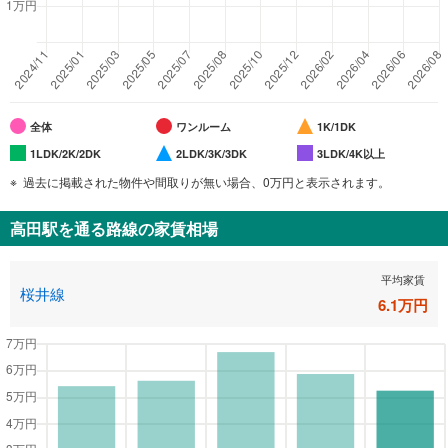
全体
ワンルーム
1K/1DK
1LDK/2K/2DK
2LDK/3K/3DK
3LDK/4K以上
過去に掲載された物件や間取りが無い場合、0万円と表示されます。
高田駅
を通る路線の家賃相場
平均家賃
桜井線
6.1
万円