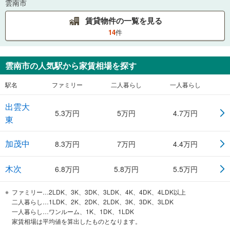
雲南市
賃貸物件の一覧を見る
14
件
雲南市
の人気駅から家賃相場を探す
駅名
ファミリー
二人暮らし
一人暮らし
出雲大
5.3
万円
5
万円
4.7
万円
東
加茂中
8.3
万円
7
万円
4.4
万円
木次
6.8
万円
5.8
万円
5.5
万円
ファミリー…2LDK、3K、3DK、3LDK、4K、4DK、4LDK以上
二人暮らし…1LDK、2K、2DK、2LDK、3K、3DK、3LDK
一人暮らし…ワンルーム、1K、1DK、1LDK
家賃相場は平均値を算出したものとなります。