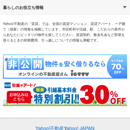
通勤時間から探す
不動産・住宅
家賃相場から探す
賃貸住宅
暮らしのお役立ち情報
不動産会社から探す
新築マンション
マンションカタログ
希望の条件から探す
中古マンション
教えて！住まいの先生
Yahoo!不動産の「賃貸」では、全国の賃貸マンション、賃貸アパート、一戸建
て（借家）の情報を掲載しています。市区町村や沿線、駅、こだわりの条件か
らあなたにピッタリの物件を探してください。賃貸契約、敷金礼金など部屋を
テーマから探す
新築一戸建て
ランキングから探す
中古一戸建て
借りるときの初期費用、引っ越しについての情報も満載です。
注文住宅
土地
売却査定
Yahoo!不動産
Yahoo! JAPAN