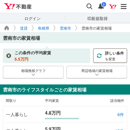
Yahoo!不動産
検索
通知
i
ログイン
ID新規取得
賃貸
島根県
雲南市
雲南市の家賃相場
雲南市
の家賃相場
この条件の平均家賃
詳しい条件
5.5
万円
を変更
相場推移グラフ
周辺地域の家賃相場
雲南市のライフスタイルごとの家賃相場
間取り
平均家賃
該当物件
4.8万円
一人暮らし
6件
5.9万円