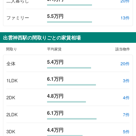
二人暮らし
20件
5.5万円
ファミリー
13件
出雲神西駅
の間取りごとの家賃相場
間取り
平均家賃
該当物件
5.4万円
全体
20
件
6.1万円
1LDK
3
件
4.8万円
2DK
4
件
6.1万円
2LDK
7
件
4.4万円
3DK
5
件