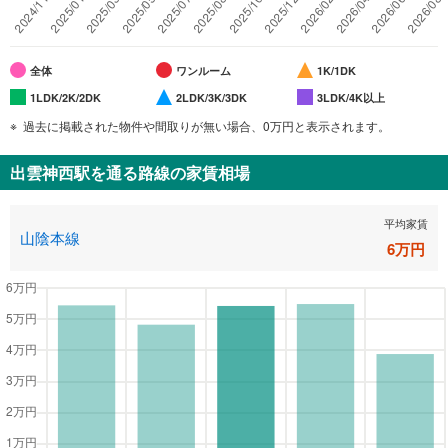
全体
ワンルーム
1K/1DK
1LDK/2K/2DK
2LDK/3K/3DK
3LDK/4K以上
過去に掲載された物件や間取りが無い場合、0万円と表示されます。
出雲神西駅
を通る路線の家賃相場
平均家賃
山陰本線
6
万円