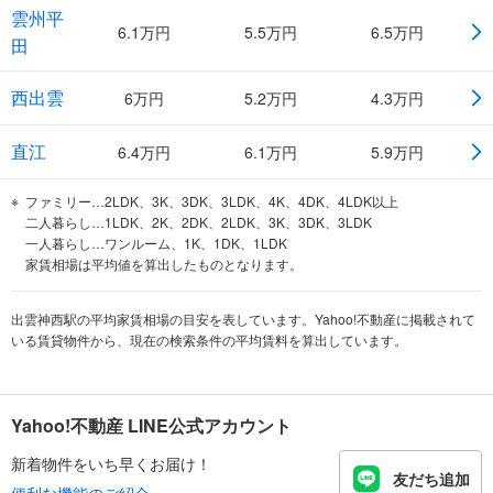
雲州平
6.1
万円
5.5
万円
6.5
万円
田
西出雲
6
万円
5.2
万円
4.3
万円
直江
6.4
万円
6.1
万円
5.9
万円
ファミリー…2LDK、3K、3DK、3LDK、4K、4DK、4LDK以上
二人暮らし…1LDK、2K、2DK、2LDK、3K、3DK、3LDK
一人暮らし…ワンルーム、1K、1DK、1LDK
家賃相場は平均値を算出したものとなります。
出雲神西駅の平均家賃相場の目安を表しています。Yahoo!不動産に掲載されて
いる賃貸物件から、現在の検索条件の平均賃料を算出しています。
Yahoo!不動産 LINE公式アカウント
新着物件をいち早くお届け！
友だち追加