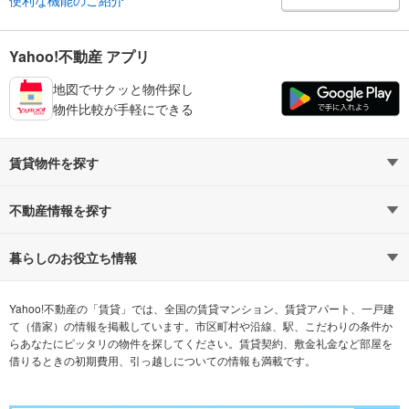
便利な機能のご紹介
Yahoo!不動産 アプリ
地図でサクッと物件探し
物件比較が手軽にできる
賃貸物件を探す
路線・駅から探す
地域から探す
不動産情報を探す
通勤時間から探す
不動産・住宅
家賃相場から探す
賃貸住宅
暮らしのお役立ち情報
不動産会社から探す
新築マンション
マンションカタログ
希望の条件から探す
中古マンション
教えて！住まいの先生
Yahoo!不動産の「賃貸」では、全国の賃貸マンション、賃貸アパート、一戸建
て（借家）の情報を掲載しています。市区町村や沿線、駅、こだわりの条件か
らあなたにピッタリの物件を探してください。賃貸契約、敷金礼金など部屋を
テーマから探す
新築一戸建て
ランキングから探す
中古一戸建て
借りるときの初期費用、引っ越しについての情報も満載です。
注文住宅
土地