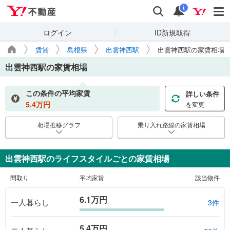
Yahoo!不動産
検索
通知
i
ログイン
ID新規取得
賃貸
島根県
出雲神西駅
出雲神西駅の家賃相場
出雲神西駅
の家賃相場
この条件の平均家賃
詳しい条件
5.4
万円
を変更
相場推移グラフ
乗り入れ路線の家賃相場
出雲神西駅のライフスタイルごとの家賃相場
間取り
平均家賃
該当物件
6.1万円
一人暮らし
3件
5.4万円