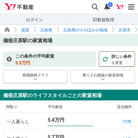
Yahoo!不動産
検索
通知
i
ログイン
ID新規取得
賃貸
広島県
広島県のそのほかの地域
庄原市
備後庄原駅
の家賃相場
この条件の平均家賃
詳しい条件
5.5
万円
を変更
相場推移グラフ
乗り入れ路線の家賃相場
備後庄原駅のライフスタイルごとの家賃相場
間取り
平均家賃
該当物件
5.4万円
一人暮らし
77件
5.7万円