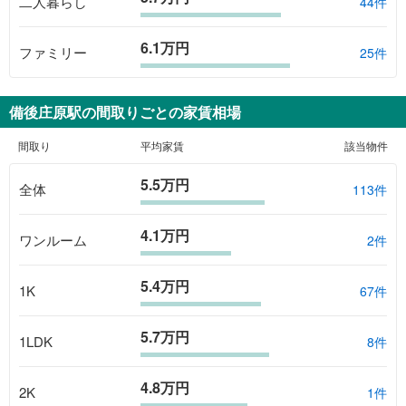
二人暮らし
44件
6.1万円
ファミリー
25件
備後庄原駅
の間取りごとの家賃相場
間取り
平均家賃
該当物件
5.5万円
全体
113
件
4.1万円
ワンルーム
2
件
5.4万円
1K
67
件
5.7万円
1LDK
8
件
4.8万円
2K
1
件