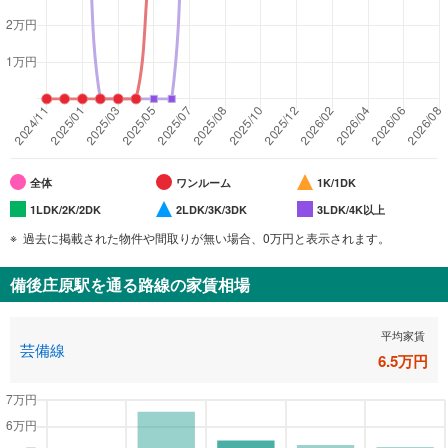
全体
ワンルーム
1K/1DK
1LDK/2K/2DK
2LDK/3K/3DK
3LDK/4K以上
過去に掲載された物件や間取りが無い場合、0万円と表示されます。
備後庄原駅
を通る路線の家賃相場
平均家賃
芸備線
6.5
万円