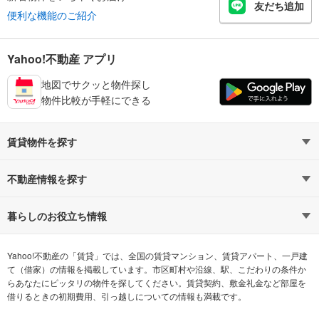
友だち追加
便利な機能のご紹介
Yahoo!不動産 アプリ
地図でサクッと物件探し
物件比較が手軽にできる
賃貸物件を探す
路線・駅から探す
地域から探す
不動産情報を探す
通勤時間から探す
不動産・住宅
家賃相場から探す
賃貸住宅
暮らしのお役立ち情報
不動産会社から探す
新築マンション
マンションカタログ
希望の条件から探す
中古マンション
教えて！住まいの先生
Yahoo!不動産の「賃貸」では、全国の賃貸マンション、賃貸アパート、一戸建
て（借家）の情報を掲載しています。市区町村や沿線、駅、こだわりの条件か
らあなたにピッタリの物件を探してください。賃貸契約、敷金礼金など部屋を
テーマから探す
新築一戸建て
ランキングから探す
中古一戸建て
借りるときの初期費用、引っ越しについての情報も満載です。