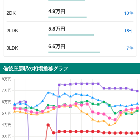
4.9万円
2DK
10
件
5.8万円
2LDK
18
件
6.6万円
3LDK
7
件
備後庄原駅
の相場推移グラフ