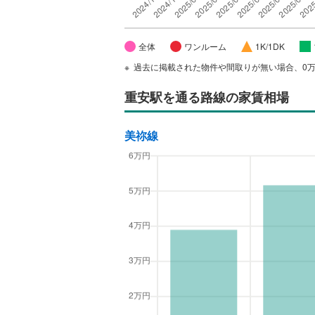
全体
ワンルーム
1K/1DK
過去に掲載された物件や間取りが無い場合、0
重安駅
を通る路線の家賃相場
美祢線