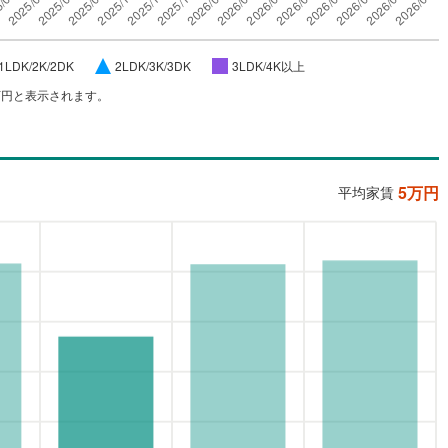
1LDK/2K/2DK
2LDK/3K/3DK
3LDK/4K以上
万円と表示されます。
5
万円
平均家賃