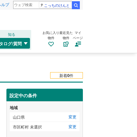
ヘルプ
こっちのけんと
検索
お気に入り
最近見た
マイ
知る
物件
物件
ページ
タログ/質問
新着
0
件
設定中の条件
地域
変更
山口県
変更
市区町村 未選択