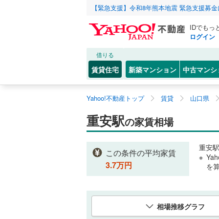
【緊急支援】令和8年熊本地震 緊急支援募
IDでもっ
ログイン
借りる
賃貸住宅
新築マンション
中古マンシ
Yahoo!不動産トップ
賃貸
山口県
重安駅
の家賃相場
重安
この条件の平均家賃
Ya
3.7
万円
を
相場推移グラフ