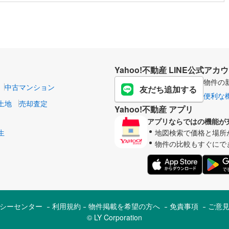
Yahoo!不動産 LINE公式アカ
物件の
中古マンション
友だち追加する
便利な
土地
売却査定
Yahoo!不動産 アプリ
アプリならではの機能が
生
地図検索で価格と場所
物件の比較もすぐにで
シーセンター
利用規約
物件掲載を希望の方へ
免責事項
ご意
© LY Corporation