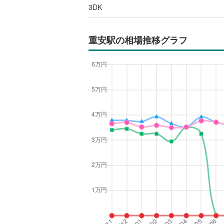
3DK
重安駅
の相場推移グラフ