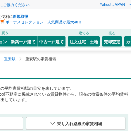
Yahoo! JAPAN
金にご協力ください
と便利に
新規取得
ボーナスセレクション 人気商品が最大40％
買う
建てる
売る
ョン
新築一戸建て
中古一戸建て
注文住宅
土地
売却査定
カ
重安駅
重安駅の家賃相場
駅
の平均家賃相場の目安を表しています。
hoo!不動産に掲載されている賃貸物件から、現在の検索条件の平均賃料
算出しています。
乗り入れ路線の家賃相場