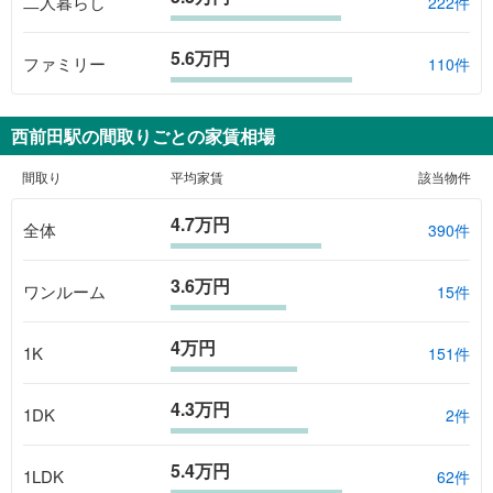
二人暮らし
222件
5.6万円
ファミリー
110件
西前田駅
の間取りごとの家賃相場
間取り
平均家賃
該当物件
4.7万円
全体
390
件
3.6万円
ワンルーム
15
件
4万円
1K
151
件
4.3万円
1DK
2
件
5.4万円
1LDK
62
件