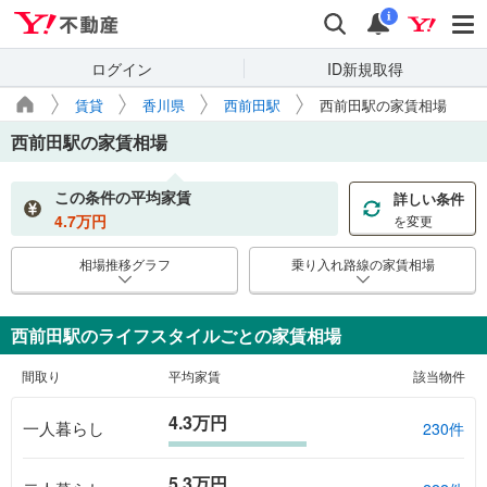
Yahoo!不動産
検索
通知
i
ログイン
ID新規取得
賃貸
香川県
西前田駅
西前田駅の家賃相場
西前田駅
の家賃相場
この条件の平均家賃
詳しい条件
4.7
万円
を変更
相場推移グラフ
乗り入れ路線の家賃相場
西前田駅のライフスタイルごとの家賃相場
間取り
平均家賃
該当物件
4.3万円
一人暮らし
230件
5.3万円