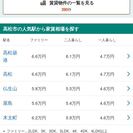
賃貸物件の一覧を見る
390
件
高松市
の人気駅から家賃相場を探す
駅名
ファミリー
二人暮らし
一人暮らし
高松築
6.6
万円
6.1
万円
4.7
万円
港
高松
6.6
万円
6.1
万円
4.7
万円
仏生山
5.8
万円
5.5
万円
4.6
万円
屋島
5.6
万円
5.4
万円
4.6
万円
木太町
6.2
万円
5.9
万円
4.6
万円
ファミリー…2LDK、3K、3DK、3LDK、4K、4DK、4LDK以上