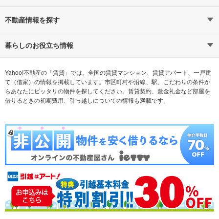
路線・駅から探す
地域から探す
不動産情報を探す
通勤時間から探す
不動産・住宅
家賃相場から探す
賃貸住宅
暮らしのお役立ち情報
不動産会社から探す
新築マンション
マンションカタログ
希望の条件から探す
中古マンション
教えて！住まいの先生
Yahoo!不動産の「賃貸」では、全国の賃貸マンション、賃貸アパート、一戸建
て（借家）の情報を掲載しています。市区町村や沿線、駅、こだわりの条件か
らあなたにピッタリの物件を探してください。賃貸契約、敷金礼金など部屋を
テーマから探す
新築一戸建て
ランキングから探す
中古一戸建て
借りるときの初期費用、引っ越しについての情報も満載です。
注文住宅
土地
売却査定