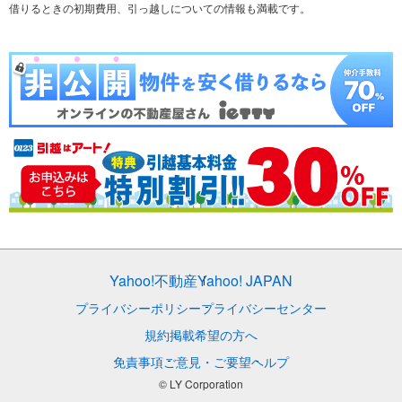
テーマから探す
新築一戸建て
ランキングから探す
中古一戸建て
借りるときの初期費用、引っ越しについての情報も満載です。
注文住宅
土地
売却査定
Yahoo!不動産
Yahoo! JAPAN
プライバシーポリシー
プライバシーセンター
規約
掲載希望の方へ
免責事項
ご意見・ご要望
ヘルプ
© LY Corporation