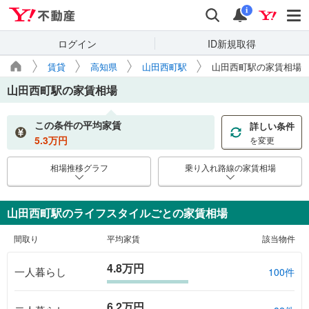
Yahoo!不動産
検索
通知
i
ログイン
ID新規取得
賃貸
高知県
山田西町駅
山田西町駅の家賃相場
山田西町駅
の家賃相場
この条件の平均家賃
詳しい条件
5.3
万円
を変更
相場推移グラフ
乗り入れ路線の家賃相場
山田西町駅のライフスタイルごとの家賃相場
間取り
平均家賃
該当物件
4.8万円
一人暮らし
100件
6.2万円