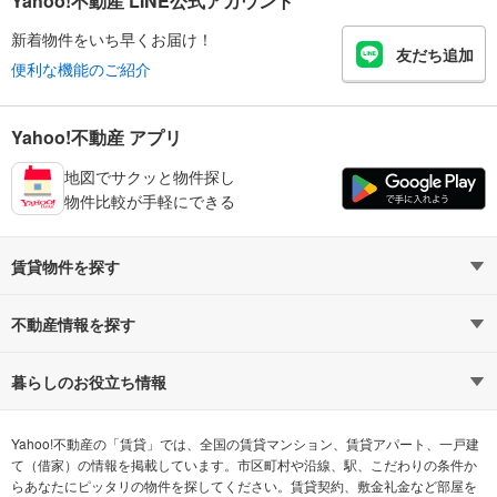
Yahoo!不動産 LINE公式アカウント
新着物件をいち早くお届け！
友だち追加
便利な機能のご紹介
Yahoo!不動産 アプリ
地図でサクッと物件探し
物件比較が手軽にできる
賃貸物件を探す
路線・駅から探す
地域から探す
不動産情報を探す
通勤時間から探す
不動産・住宅
家賃相場から探す
賃貸住宅
暮らしのお役立ち情報
不動産会社から探す
新築マンション
マンションカタログ
希望の条件から探す
中古マンション
教えて！住まいの先生
Yahoo!不動産の「賃貸」では、全国の賃貸マンション、賃貸アパート、一戸建
て（借家）の情報を掲載しています。市区町村や沿線、駅、こだわりの条件か
らあなたにピッタリの物件を探してください。賃貸契約、敷金礼金など部屋を