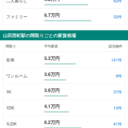
二人暮らし
82件
6.7万円
ファミリー
32件
山田西町駅
の間取りごとの家賃相場
間取り
平均家賃
該当物件
5.3万円
全体
141
件
3.6万円
ワンルーム
9
件
3.9万円
1K
37
件
4.1万円
1DK
13
件
6.2万円
1LDK
41
件