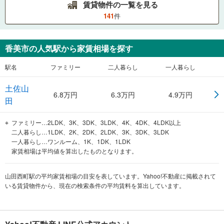
賃貸物件の一覧を見る
141
件
香美市
の人気駅から家賃相場を探す
駅名
ファミリー
二人暮らし
一人暮らし
土佐山
6.8
万円
6.3
万円
4.9
万円
田
ファミリー…2LDK、3K、3DK、3LDK、4K、4DK、4LDK以上
二人暮らし…1LDK、2K、2DK、2LDK、3K、3DK、3LDK
一人暮らし…ワンルーム、1K、1DK、1LDK
家賃相場は平均値を算出したものとなります。
山田西町駅の平均家賃相場の目安を表しています。Yahoo!不動産に掲載されて
いる賃貸物件から、現在の検索条件の平均賃料を算出しています。