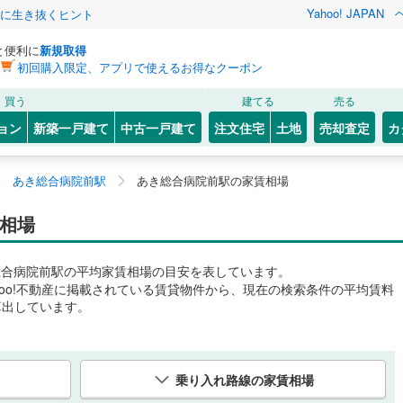
Yahoo! JAPAN
クに生き抜くヒント
と便利に
新規取得
初回購入限定、アプリで使えるお得なクーポン
買う
建てる
売る
ョン
新築一戸建て
中古一戸建て
注文住宅
土地
売却査定
カ
あき総合病院前駅
あき総合病院前駅の家賃相場
相場
総合病院前駅
の平均家賃相場の目安を表しています。
hoo!不動産に掲載されている賃貸物件から、現在の検索条件の平均賃料
算出しています。
乗り入れ路線の家賃相場