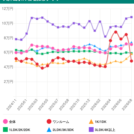
全体
ワンルーム
1K/1DK
1LDK/2K/2DK
2LDK/3K/3DK
3LDK/4K以上