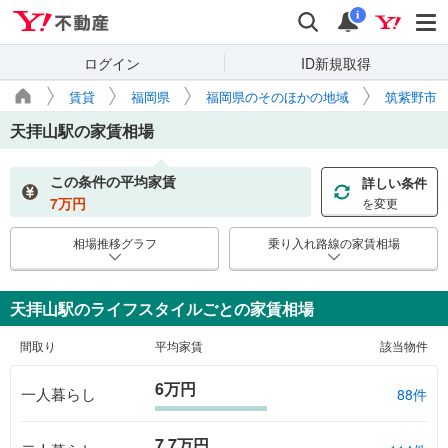
Yahoo!不動産
検索
通知
i
ログイン
ID新規取得
賃貸
福岡県
福岡県のそのほかの地域
筑紫野市
天拝山駅
の家賃相場
この条件の平均家賃
詳しい条件
7
万円
を変更
相場推移グラフ
乗り入れ路線の家賃相場
天拝山駅のライフスタイルごとの家賃相場
間取り
平均家賃
該当物件
6万円
一人暮らし
88件
7.7万円