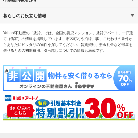
通勤時間から探す
不動産・住宅
家賃相場から探す
賃貸住宅
暮らしのお役立ち情報
不動産会社から探す
新築マンション
マンションカタログ
希望の条件から探す
中古マンション
教えて！住まいの先生
Yahoo!不動産の「賃貸」では、全国の賃貸マンション、賃貸アパート、一戸建
て（借家）の情報を掲載しています。市区町村や沿線、駅、こだわりの条件か
らあなたにピッタリの物件を探してください。賃貸契約、敷金礼金など部屋を
テーマから探す
新築一戸建て
ランキングから探す
中古一戸建て
借りるときの初期費用、引っ越しについての情報も満載です。
注文住宅
土地
売却査定