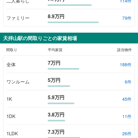
二人暮らし
114件
8.9万円
ファミリー
79件
天拝山駅
の間取りごとの家賃相場
間取り
平均家賃
該当物件
7万円
全体
188
件
5万円
ワンルーム
6
件
5.9万円
1K
45
件
3.8万円
1DK
11
件
7.3万円
1LDK
26
件