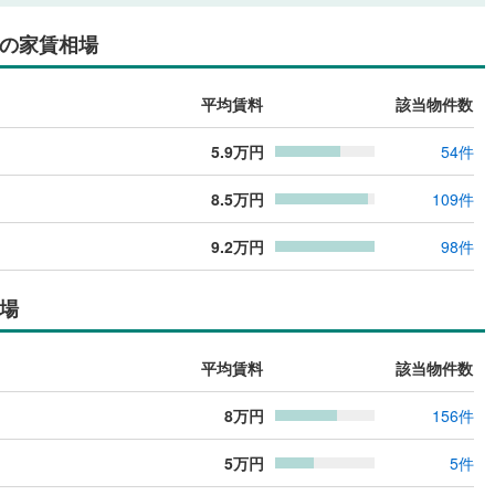
の家賃相場
平均賃料
該当物件数
5.9
万円
54
件
8.5
万円
109
件
9.2
万円
98
件
場
平均賃料
該当物件数
8
万円
156
件
5
万円
5
件