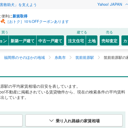
Yahoo! JAPAN
害救助犬」を支えよう
と便利に
新規取得
［おトク］10％OFFクーポンあります
買う
建てる
売る
ョン
新築一戸建て
中古一戸建て
注文住宅
土地
売却査定
カ
福岡県のそのほかの地域
糸島市
筑前前原駅
筑前前原駅の
前原駅
の平均家賃相場の目安を表しています。
hoo!不動産に掲載されている賃貸物件から、現在の検索条件の平均賃料
算出しています。
乗り入れ路線の家賃相場