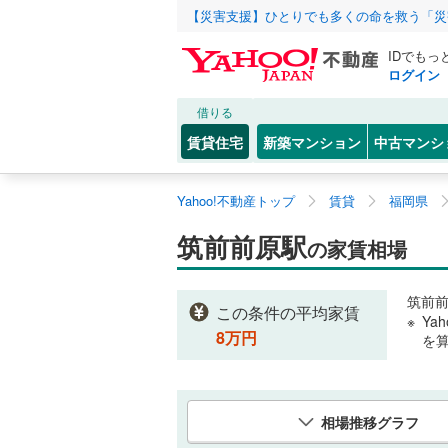
【災害支援】ひとりでも多くの命を救う「災
IDでもっ
ログイン
借りる
賃貸住宅
新築マンション
中古マンシ
Yahoo!不動産トップ
賃貸
福岡県
筑前前原駅
の家賃相場
筑前
この条件の平均家賃
Ya
8
万円
を
相場推移グラフ