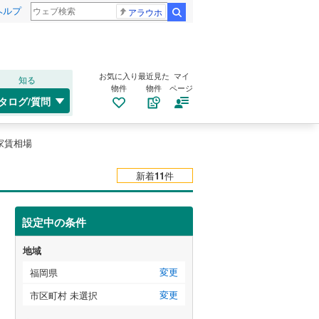
ヘルプ
アラウホ
検索
お気に入り
最近見た
マイ
知る
物件
物件
ページ
タログ/質問
家賃相場
新着
11
件
設定中の条件
地域
変更
福岡県
変更
市区町村 未選択