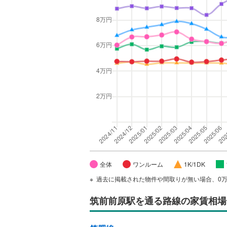
全体
ワンルーム
1K/1DK
過去に掲載された物件や間取りが無い場合、0
筑前前原駅
を通る路線の家賃相場