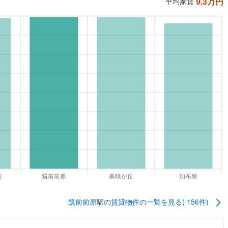
9.3
万円
平均家賃
筑前前原駅
の賃貸物件の一覧を見る(
156
件)