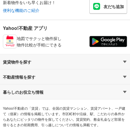
新着物件をいち早くお届け！
友だち追加
便利な機能のご紹介
Yahoo!不動産 アプリ
地図でサクッと物件探し
物件比較が手軽にできる
賃貸物件を探す
路線・駅から探す
地域から探す
不動産情報を探す
通勤時間から探す
不動産・住宅
家賃相場から探す
賃貸住宅
暮らしのお役立ち情報
不動産会社から探す
新築マンション
マンションカタログ
希望の条件から探す
中古マンション
教えて！住まいの先生
Yahoo!不動産の「賃貸」では、全国の賃貸マンション、賃貸アパート、一戸建
て（借家）の情報を掲載しています。市区町村や沿線、駅、こだわりの条件か
らあなたにピッタリの物件を探してください。賃貸契約、敷金礼金など部屋を
テーマから探す
新築一戸建て
ランキングから探す
中古一戸建て
借りるときの初期費用、引っ越しについての情報も満載です。