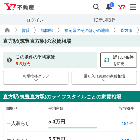
Yahoo!不動産
検索
通知
i
ログイン
ID新規取得
賃貸
福岡県
福岡県のそのほかの地域
直方市
直方駅(筑豊直方駅)
の家賃相場
この条件の平均家賃
詳しい条件
5.5
万円
を変更
相場推移グラフ
乗り入れ路線の家賃相場
直方駅(筑豊直方駅)のライフスタイルごとの家賃相場
間取り
平均家賃
該当物件
5.4万円
一人暮らし
191件
5.5万円