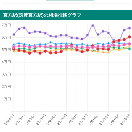
直方駅(筑豊直方駅)
の相場推移グラフ