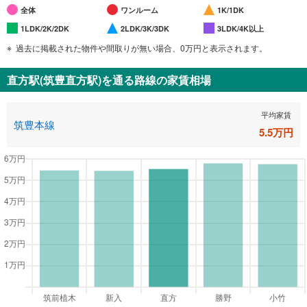
全体
ワンルーム
1K/1DK
1LDK/2K/2DK
2LDK/3K/3DK
3LDK/4K以上
過去に掲載された物件や間取りが無い場合、0万円と表示されます。
直方駅(筑豊直方駅)
を通る路線の家賃相場
平均家賃
筑豊本線
5.5
万円