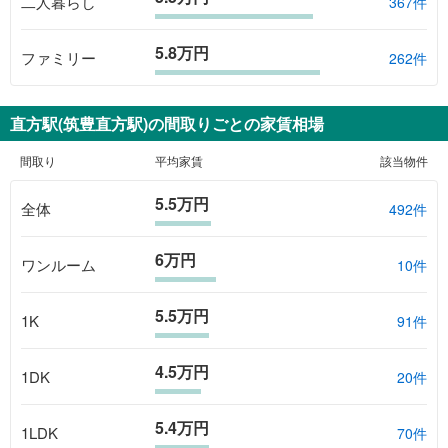
二人暮らし
367件
5.8万円
ファミリー
262件
直方駅(筑豊直方駅)
の間取りごとの家賃相場
間取り
平均家賃
該当物件
5.5万円
全体
492
件
6万円
ワンルーム
10
件
5.5万円
1K
91
件
4.5万円
1DK
20
件
5.4万円
1LDK
70
件