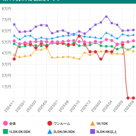
全体
ワンルーム
1K/1DK
1LDK/2K/2DK
2LDK/3K/3DK
3LDK/4K以上