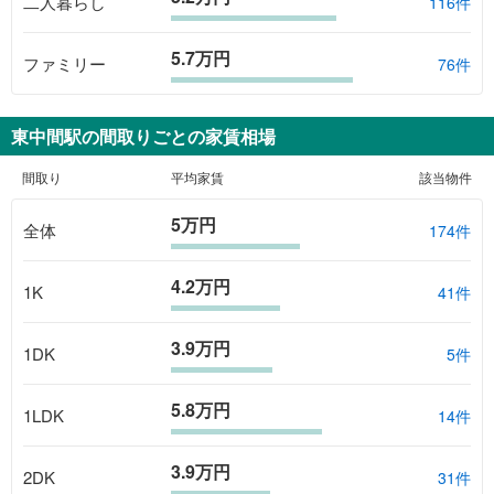
二人暮らし
116件
5.7万円
ファミリー
76件
東中間駅
の間取りごとの家賃相場
間取り
平均家賃
該当物件
5万円
全体
174
件
4.2万円
1K
41
件
3.9万円
1DK
5
件
5.8万円
1LDK
14
件
3.9万円
2DK
31
件