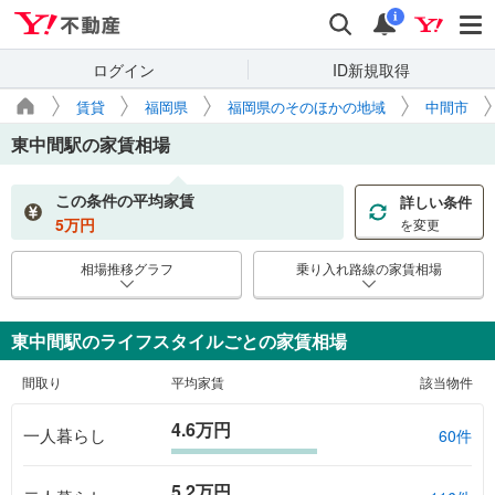
Yahoo!不動産
検索
通知
i
ログイン
ID新規取得
賃貸
福岡県
福岡県のそのほかの地域
中間市
東中間駅
の家賃相場
この条件の平均家賃
詳しい条件
5
万円
を変更
相場推移グラフ
乗り入れ路線の家賃相場
東中間駅のライフスタイルごとの家賃相場
間取り
平均家賃
該当物件
4.6万円
一人暮らし
60件
5.2万円