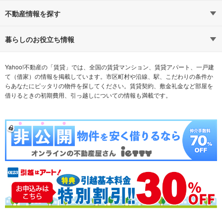
路線・駅から探す
地域から探す
不動産情報を探す
通勤時間から探す
不動産・住宅
家賃相場から探す
賃貸住宅
暮らしのお役立ち情報
不動産会社から探す
新築マンション
マンションカタログ
希望の条件から探す
中古マンション
教えて！住まいの先生
Yahoo!不動産の「賃貸」では、全国の賃貸マンション、賃貸アパート、一戸建
て（借家）の情報を掲載しています。市区町村や沿線、駅、こだわりの条件か
らあなたにピッタリの物件を探してください。賃貸契約、敷金礼金など部屋を
テーマから探す
新築一戸建て
ランキングから探す
中古一戸建て
借りるときの初期費用、引っ越しについての情報も満載です。
注文住宅
土地
売却査定