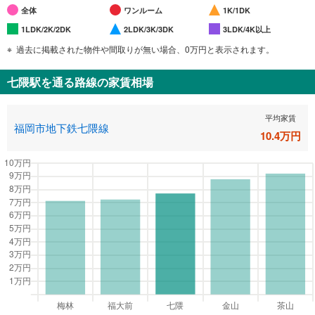
全体
ワンルーム
1K/1DK
1LDK/2K/2DK
2LDK/3K/3DK
3LDK/4K以上
過去に掲載された物件や間取りが無い場合、0万円と表示されます。
七隈駅
を通る路線の家賃相場
平均家賃
福岡市地下鉄七隈線
10.4
万円