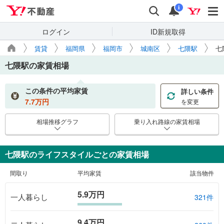
Yahoo!不動産
検索
通知
i
ログイン
ID新規取得
賃貸
福岡県
福岡市
城南区
七隈駅
七
七隈駅
の家賃相場
この条件の平均家賃
詳しい条件
7.7
万円
を変更
相場推移グラフ
乗り入れ路線の家賃相場
七隈駅のライフスタイルごとの家賃相場
間取り
平均家賃
該当物件
5.9万円
一人暮らし
321件
9.4万円