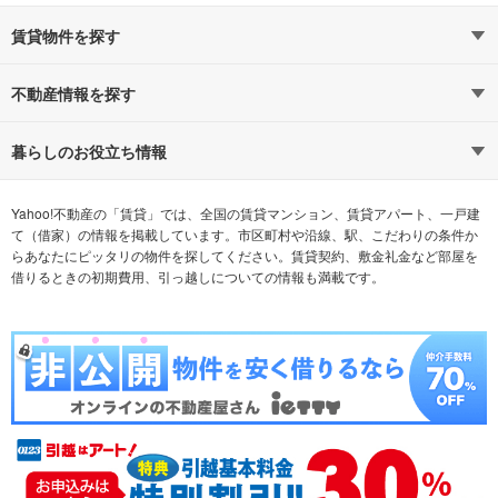
賃貸物件を探す
路線・駅から探す
地域から探す
不動産情報を探す
通勤時間から探す
不動産・住宅
家賃相場から探す
賃貸住宅
暮らしのお役立ち情報
不動産会社から探す
新築マンション
マンションカタログ
希望の条件から探す
中古マンション
教えて！住まいの先生
Yahoo!不動産の「賃貸」では、全国の賃貸マンション、賃貸アパート、一戸建
て（借家）の情報を掲載しています。市区町村や沿線、駅、こだわりの条件か
らあなたにピッタリの物件を探してください。賃貸契約、敷金礼金など部屋を
テーマから探す
新築一戸建て
ランキングから探す
中古一戸建て
借りるときの初期費用、引っ越しについての情報も満載です。
注文住宅
土地
売却査定