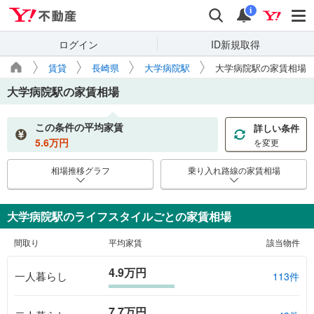
Yahoo!不動産
検索
通知
i
ログイン
ID新規取得
賃貸
長崎県
大学病院駅
大学病院駅の家賃相場
大学病院駅
の家賃相場
この条件の平均家賃
詳しい条件
5.6
万円
を変更
相場推移グラフ
乗り入れ路線の家賃相場
大学病院駅のライフスタイルごとの家賃相場
間取り
平均家賃
該当物件
4.9万円
一人暮らし
113件
7.7万円