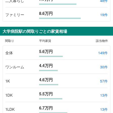
二人暮らし
48件
8.6万円
ファミリー
19件
大学病院駅
の間取りごとの家賃相場
間取り
平均家賃
該当物件
5.6万円
全体
149
件
4.4万円
ワンルーム
30
件
4.6万円
1K
57
件
5.5万円
1DK
13
件
6.7万円
1LDK
13
件