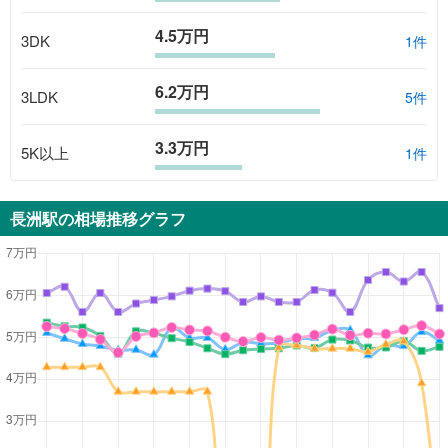
4.5万円
3DK
1
件
6.2万円
3LDK
5
件
3.3万円
5K以上
1
件
長洲駅
の相場推移グラフ