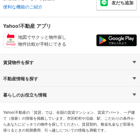
友だち追加
便利な機能のご紹介
Yahoo!不動産 アプリ
地図でサクッと物件探し
物件比較が手軽にできる
賃貸物件を探す
路線・駅から探す
地域から探す
不動産情報を探す
通勤時間から探す
不動産・住宅
家賃相場から探す
賃貸住宅
暮らしのお役立ち情報
不動産会社から探す
新築マンション
マンションカタログ
希望の条件から探す
中古マンション
教えて！住まいの先生
Yahoo!不動産の「賃貸」では、全国の賃貸マンション、賃貸アパート、一戸建
て（借家）の情報を掲載しています。市区町村や沿線、駅、こだわりの条件か
らあなたにピッタリの物件を探してください。賃貸契約、敷金礼金など部屋を
テーマから探す
新築一戸建て
ランキングから探す
中古一戸建て
借りるときの初期費用、引っ越しについての情報も満載です。