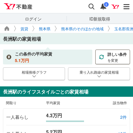
Yahoo!不動産
検索
通知
i
ログイン
ID新規取得
賃貸
熊本県
熊本県のそのほかの地域
玉名郡長
長洲駅
の家賃相場
この条件の平均家賃
詳しい条件
5.1
万円
を変更
相場推移グラフ
乗り入れ路線の家賃相場
長洲駅のライフスタイルごとの家賃相場
間取り
平均家賃
該当物件
4.3万円
一人暮らし
2件
5.2万円