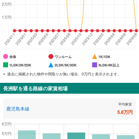
全体
ワンルーム
1K/1DK
1LDK/2K/2DK
2LDK/3K/3DK
3LDK/4K以上
過去に掲載された物件や間取りが無い場合、0万円と表示されます。
長洲駅
を通る路線の家賃相場
平均家賃
鹿児島本線
5.8
万円