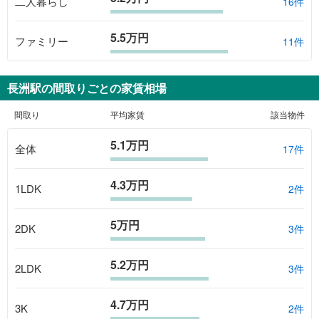
二人暮らし
16件
5.5万円
ファミリー
11件
長洲駅
の間取りごとの家賃相場
間取り
平均家賃
該当物件
5.1万円
全体
17
件
4.3万円
1LDK
2
件
5万円
2DK
3
件
5.2万円
2LDK
3
件
4.7万円
3K
2
件