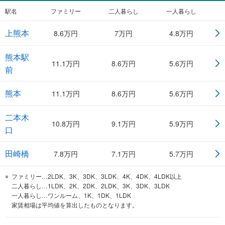
駅名
ファミリー
二人暮らし
一人暮らし
上熊本
8.6
万円
7
万円
4.8
万円
熊本駅
11.1
万円
8.6
万円
5.6
万円
前
熊本
11.1
万円
8.6
万円
5.6
万円
二本木
10.8
万円
9.1
万円
5.9
万円
口
田崎橋
7.8
万円
7.1
万円
5.7
万円
ファミリー…2LDK、3K、3DK、3LDK、4K、4DK、4LDK以上
二人暮らし…1LDK、2K、2DK、2LDK、3K、3DK、3LDK
一人暮らし…ワンルーム、1K、1DK、1LDK
家賃相場は平均値を算出したものとなります。