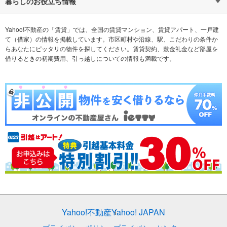
通勤時間から探す
不動産・住宅
家賃相場から探す
賃貸住宅
暮らしのお役立ち情報
不動産会社から探す
新築マンション
マンションカタログ
希望の条件から探す
中古マンション
教えて！住まいの先生
Yahoo!不動産の「賃貸」では、全国の賃貸マンション、賃貸アパート、一戸建
て（借家）の情報を掲載しています。市区町村や沿線、駅、こだわりの条件か
らあなたにピッタリの物件を探してください。賃貸契約、敷金礼金など部屋を
テーマから探す
新築一戸建て
ランキングから探す
中古一戸建て
借りるときの初期費用、引っ越しについての情報も満載です。
注文住宅
土地
売却査定
Yahoo!不動産
Yahoo! JAPAN