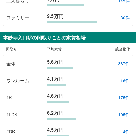
二人暮らし
145件
9.5万円
ファミリー
36件
本妙寺入口駅
の間取りごとの家賃相場
間取り
平均家賃
該当物件
5.6万円
全体
337
件
4.1万円
ワンルーム
16
件
4.6万円
1K
175
件
6.2万円
1LDK
105
件
4.5万円
2DK
4
件