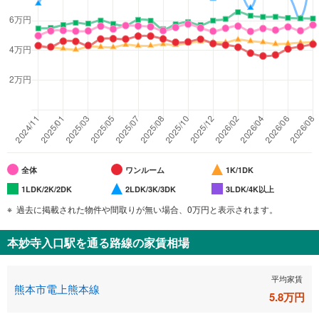
全体
ワンルーム
1K/1DK
1LDK/2K/2DK
2LDK/3K/3DK
3LDK/4K以上
過去に掲載された物件や間取りが無い場合、0万円と表示されます。
本妙寺入口駅
を通る路線の家賃相場
平均家賃
熊本市電上熊本線
5.8
万円