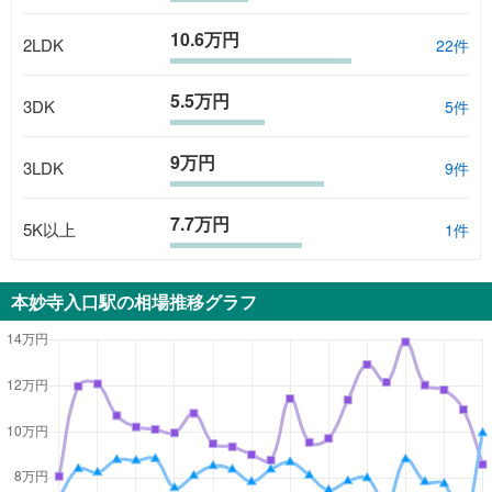
10.6万円
2LDK
22
件
5.5万円
3DK
5
件
9万円
3LDK
9
件
7.7万円
5K以上
1
件
本妙寺入口駅
の相場推移グラフ