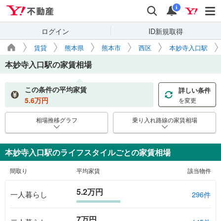
Yahoo!不動産
検索
通知
i
ログイン
ID新規取得
賃貸
熊本県
熊本市
西区
本妙寺入口駅
本妙寺入口駅
の家賃相場
この条件の平均家賃
詳しい条件
5.6
万円
を変更
相場推移グラフ
乗り入れ路線の家賃相場
本妙寺入口駅のライフスタイルごとの家賃相場
間取り
平均家賃
該当物件
5.2万円
一人暮らし
296件
7万円