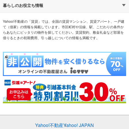
通勤時間から探す
不動産・住宅
家賃相場から探す
賃貸住宅
暮らしのお役立ち情報
不動産会社から探す
新築マンション
マンションカタログ
希望の条件から探す
中古マンション
教えて！住まいの先生
Yahoo!不動産の「賃貸」では、全国の賃貸マンション、賃貸アパート、一戸建
て（借家）の情報を掲載しています。市区町村や沿線、駅、こだわりの条件か
らあなたにピッタリの物件を探してください。賃貸契約、敷金礼金など部屋を
テーマから探す
新築一戸建て
ランキングから探す
中古一戸建て
借りるときの初期費用、引っ越しについての情報も満載です。
注文住宅
土地
売却査定
Yahoo!不動産
Yahoo! JAPAN