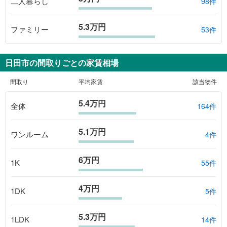
二人暮らし
98件
5.3万円
ファミリー
53件
日田市
の間取りごとの家賃相場
間取り
平均家賃
該当物件
5.4万円
全体
164
件
5.1万円
ワンルーム
4
件
6万円
1K
55
件
4万円
1DK
5
件
5.3万円
1LDK
14
件