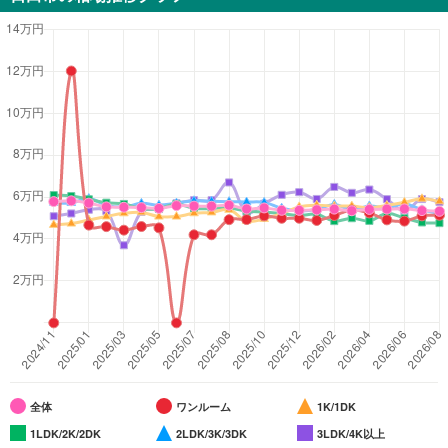
全体
ワンルーム
1K/1DK
1LDK/2K/2DK
2LDK/3K/3DK
3LDK/4K以上