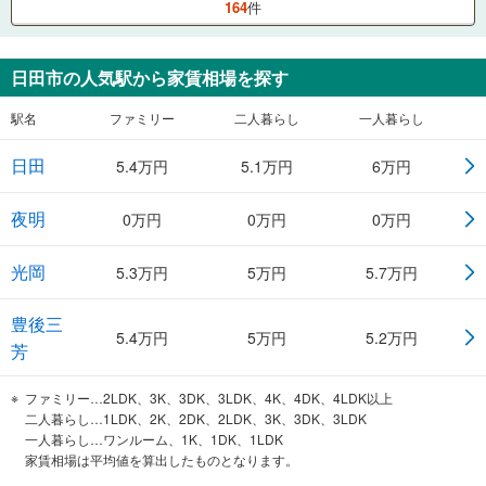
164
件
日田市
の人気駅から家賃相場を探す
駅名
ファミリー
二人暮らし
一人暮らし
日田
5.4
万円
5.1
万円
6
万円
夜明
0
万円
0
万円
0
万円
光岡
5.3
万円
5
万円
5.7
万円
豊後三
5.4
万円
5
万円
5.2
万円
芳
ファミリー…2LDK、3K、3DK、3LDK、4K、4DK、4LDK以上
二人暮らし…1LDK、2K、2DK、2LDK、3K、3DK、3LDK
一人暮らし…ワンルーム、1K、1DK、1LDK
家賃相場は平均値を算出したものとなります。