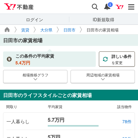
Yahoo!不動産
検索
通知
i
ログイン
ID新規取得
賃貸
大分県
日田市
日田市の家賃相場
日田市
の家賃相場
この条件の平均家賃
詳しい条件
5.4
万円
を変更
相場推移グラフ
周辺地域の家賃相場
日田市のライフスタイルごとの家賃相場
間取り
平均家賃
該当物件
5.7万円
一人暮らし
78件
5万円