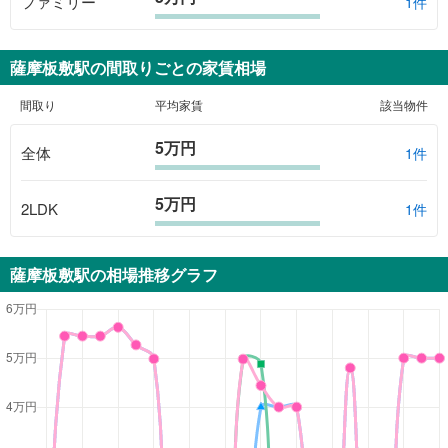
ファミリー
1件
薩摩板敷駅
の間取りごとの家賃相場
間取り
平均家賃
該当物件
5万円
全体
1
件
5万円
2LDK
1
件
薩摩板敷駅
の相場推移グラフ