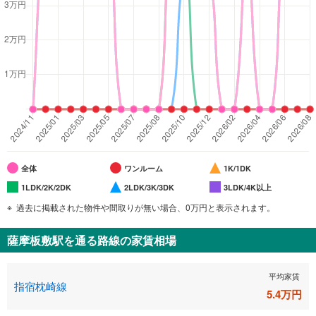
全体
ワンルーム
1K/1DK
1LDK/2K/2DK
2LDK/3K/3DK
3LDK/4K以上
過去に掲載された物件や間取りが無い場合、0万円と表示されます。
薩摩板敷駅
を通る路線の家賃相場
平均家賃
指宿枕崎線
5.4
万円