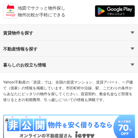
地図でサクッと物件探し
物件比較が手軽にできる
賃貸物件を探す
路線・駅から探す
地域から探す
不動産情報を探す
通勤時間から探す
不動産・住宅
家賃相場から探す
賃貸住宅
暮らしのお役立ち情報
不動産会社から探す
新築マンション
マンションカタログ
希望の条件から探す
中古マンション
教えて！住まいの先生
Yahoo!不動産の「賃貸」では、全国の賃貸マンション、賃貸アパート、一戸建
て（借家）の情報を掲載しています。市区町村や沿線、駅、こだわりの条件か
らあなたにピッタリの物件を探してください。賃貸契約、敷金礼金など部屋を
テーマから探す
新築一戸建て
ランキングから探す
中古一戸建て
借りるときの初期費用、引っ越しについての情報も満載です。
注文住宅
土地
売却査定