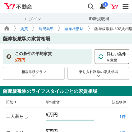
Yahoo!不動産
検索
通知
i
ログイン
ID新規取得
賃貸
鹿児島県
薩摩板敷駅
薩摩板敷駅の家賃相
薩摩板敷駅
の家賃相場
この条件の平均家賃
詳しい条件
5
万円
を変更
相場推移グラフ
乗り入れ路線の家賃相場
薩摩板敷駅のライフスタイルごとの家賃相場
間取り
平均家賃
該当物件
5万円
二人暮らし
1件
5万円