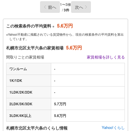
1〜3棟
前へ
次へ
/
3件
5.6万円
この検索条件の平均賃料
※
※Yahoo!不動産に掲載されている賃貸物件から、現在の検索条件の平均賃料を算出
しています。
5.6万円
札幌市北区太平六条の家賃相場
間取りごとの家賃相場
家賃相場を詳しく見る
ワンルーム
-
1K/1DK
-
1LDK/2K/2DK
-
2LDK/3K/3DK
5.7万円
3LDK/4K以上
5.6万円
Yahoo!くらし
札幌市北区太平六条のくらし情報