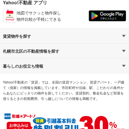
Yahoo!不動産 アプリ
地図でサクッと物件探し
物件比較が手軽にできる
賃貸物件を探す
路線・駅から探す
地域から探す
札幌市北区の不動産情報を探す
通勤時間から探す
不動産・住宅
家賃相場から探す
賃貸住宅
暮らしのお役立ち情報
不動産会社から探す
新築マンション
マンションカタログ
希望の条件から探す
中古マンション
教えて！住まいの先生
Yahoo!不動産の「賃貸」では、全国の賃貸マンション、賃貸アパート、一戸建
て（借家）の情報を掲載しています。市区町村や沿線、駅、こだわりの条件か
らあなたにピッタリの物件を探してください。賃貸契約、敷金礼金など部屋を
テーマから探す
新築一戸建て
ランキングから探す
中古一戸建て
借りるときの初期費用、引っ越しについての情報も満載です。
注文住宅
土地
売却査定