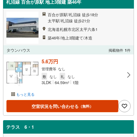
札沼線 百合が原駅 地上3階建 築46年
百合が原駅/札沼線 徒歩18分
太平駅/札沼線 徒歩21分
北海道札幌市北区太平六条1
築46年/地上3階建て/木造
タウンハウス
掲載物件
1
件
5.6万円
管理費等 なし
敷
なし
礼
なし
3LDK
64.59m
1階
2
もっと見る
空室状況を問い合わせる
（無料）
テラス 6・1