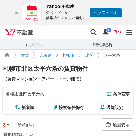
Yahoo!不動産
検索
通知
i
ログイン
ID新規取得
賃貸
北海道
札幌市
北区
太平六条
札幌市北区太平六条の賃貸物件
（賃貸マンション・アパート・一戸建て）
札幌市北区太平六条
条件変更
新着順
検索条件保存
通知設定
3
件
地図表示
（新着
0
件）
掲載情報について