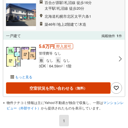
百合が原駅/札沼線 徒歩16分
太平駅/札沼線 徒歩20分
北海道札幌市北区太平六条1
築46年/地上2階建て/木造
一戸建て
掲載物件
1
件
5.6万円
即入居可
管理費等 なし
敷
なし
礼
なし
3DK
64.59m
1階
2
もっと見る
空室状況を問い合わせる
（無料）
物件クチコミ情報は主にYahoo!不動産が独自で収集し、一部は
マンションレ
ビュー（外部サイト）
から提供されたものを表示しています。
1