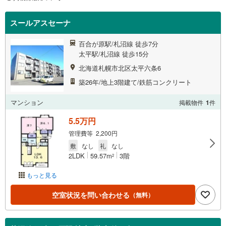
スールアスセーナ
百合が原駅/札沼線 徒歩7分
太平駅/札沼線 徒歩15分
北海道札幌市北区太平六条6
築26年/地上3階建て/鉄筋コンクリート
マンション
掲載物件
1
件
5.5万円
管理費等 2,200円
敷
なし
礼
なし
2LDK
59.57m
3階
2
もっと見る
空室状況を問い合わせる
（無料）