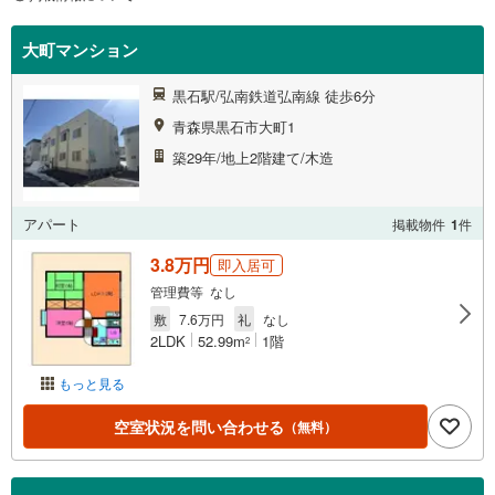
大町マンション
黒石駅/弘南鉄道弘南線 徒歩6分
青森県黒石市大町1
築29年/地上2階建て/木造
アパート
掲載物件
1
件
3.8万円
即入居可
管理費等 なし
敷
7.6万円
礼
なし
2LDK
52.99m
1階
2
もっと見る
空室状況を問い合わせる
（無料）