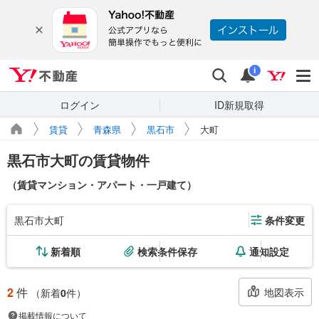
Yahoo!不動産
検索
通知
i
ログイン
ID新規取得
賃貸
青森県
黒石市
大町
黒石市大町の賃貸物件
（賃貸マンション・アパート・一戸建て）
黒石市大町
条件変更
新着順
検索条件保存
通知設定
2
件
地図表示
（新着
0
件）
掲載情報について