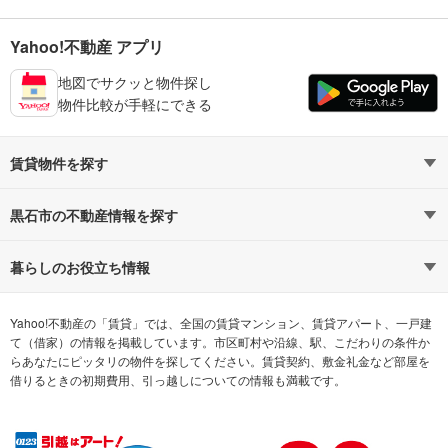
Yahoo!不動産 アプリ
地図でサクッと物件探し
物件比較が手軽にできる
賃貸物件を探す
路線・駅から探す
地域から探す
黒石市の不動産情報を探す
通勤時間から探す
不動産・住宅
家賃相場から探す
賃貸住宅
暮らしのお役立ち情報
不動産会社から探す
新築マンション
マンションカタログ
希望の条件から探す
中古マンション
教えて！住まいの先生
Yahoo!不動産の「賃貸」では、全国の賃貸マンション、賃貸アパート、一戸建
て（借家）の情報を掲載しています。市区町村や沿線、駅、こだわりの条件か
らあなたにピッタリの物件を探してください。賃貸契約、敷金礼金など部屋を
テーマから探す
新築一戸建て
ランキングから探す
中古一戸建て
借りるときの初期費用、引っ越しについての情報も満載です。
注文住宅
土地