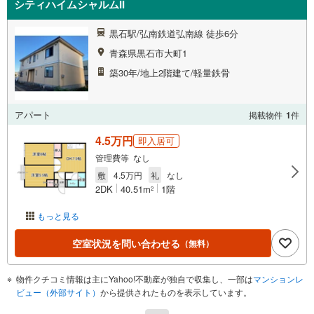
シティハイムシャルムII
黒石駅/弘南鉄道弘南線 徒歩6分
青森県黒石市大町1
築30年/地上2階建て/軽量鉄骨
アパート
掲載物件
1
件
4.5万円
即入居可
管理費等 なし
敷
4.5万円
礼
なし
2DK
40.51m
1階
2
もっと見る
空室状況を問い合わせる
（無料）
物件クチコミ情報は主にYahoo!不動産が独自で収集し、一部は
マンションレ
ビュー（外部サイト）
から提供されたものを表示しています。