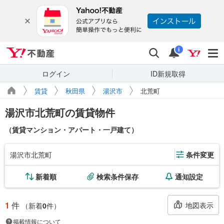
Yahoo!不動産
検索
通知
i
ログイン
ID新規取得
賃貸
秋田県
湯沢市
北荒町
湯沢市北荒町の賃貸物件
（賃貸マンション・アパート・一戸建て）
湯沢市北荒町
条件変更
新着順
検索条件保存
通知設定
1
件
地図表示
（新着
0
件）
掲載情報について