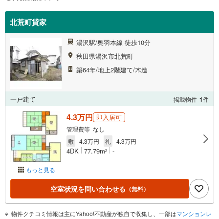
北荒町貸家
湯沢駅/奥羽本線 徒歩10分
秋田県湯沢市北荒町
築64年/地上2階建て/木造
一戸建て
掲載物件
1
件
4.3万円
即入居可
管理費等 なし
敷
4.3万円
礼
4.3万円
4DK
77.79m
-
2
もっと見る
空室状況を問い合わせる
（無料）
物件クチコミ情報は主にYahoo!不動産が独自で収集し、一部は
マンションレ