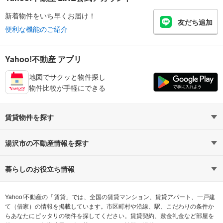
新着物件をいち早くお届け！
友だち追加
便利な機能のご紹介
Yahoo!不動産 アプリ
地図でサクッと物件探し
物件比較が手軽にできる
賃貸物件を探す
路線・駅から探す
地域から探す
湯沢市の不動産情報を探す
通勤時間から探す
不動産・住宅
家賃相場から探す
賃貸住宅
暮らしのお役立ち情報
不動産会社から探す
新築マンション
マンションカタログ
希望の条件から探す
中古マンション
教えて！住まいの先生
Yahoo!不動産の「賃貸」では、全国の賃貸マンション、賃貸アパート、一戸建
て（借家）の情報を掲載しています。市区町村や沿線、駅、こだわりの条件か
らあなたにピッタリの物件を探してください。賃貸契約、敷金礼金など部屋を
テーマから探す
新築一戸建て
ランキングから探す
中古一戸建て