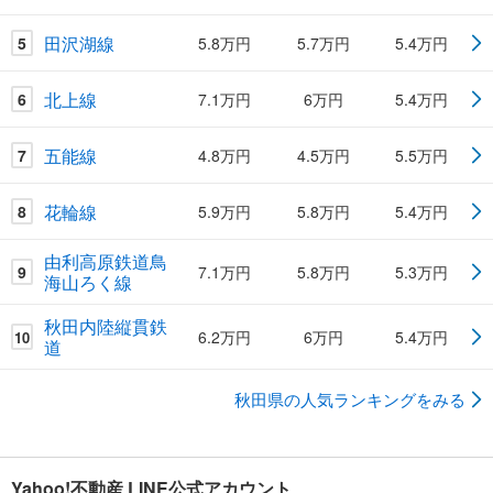
田沢湖線
5
5.8万円
5.7万円
5.4万円
北上線
6
7.1万円
6万円
5.4万円
五能線
7
4.8万円
4.5万円
5.5万円
花輪線
8
5.9万円
5.8万円
5.4万円
由利高原鉄道鳥
9
7.1万円
5.8万円
5.3万円
海山ろく線
秋田内陸縦貫鉄
6.2万円
6万円
5.4万円
10
道
秋田県の人気ランキングをみる
Yahoo!不動産 LINE公式アカウント