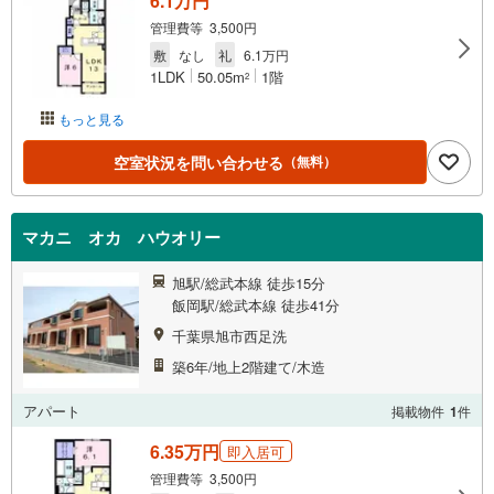
6.1万円
管理費等 3,500円
敷
なし
礼
6.1万円
1LDK
50.05m
1階
2
もっと見る
空室状況を問い合わせる
（無料）
マカニ オカ ハウオリー
旭駅/総武本線 徒歩15分
飯岡駅/総武本線 徒歩41分
千葉県旭市西足洗
築6年/地上2階建て/木造
アパート
掲載物件
1
件
6.35万円
即入居可
管理費等 3,500円