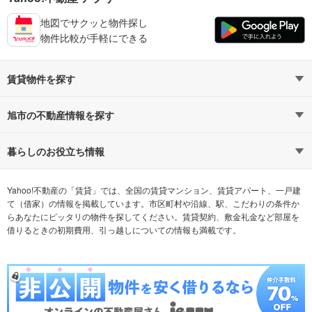
地図でサクッと物件探し
物件比較が手軽にできる
賃貸物件を探す
路線・駅から探す
地域から探す
旭市の不動産情報を探す
通勤時間から探す
不動産・住宅
家賃相場から探す
賃貸住宅
暮らしのお役立ち情報
不動産会社から探す
新築マンション
マンションカタログ
希望の条件から探す
中古マンション
教えて！住まいの先生
Yahoo!不動産の「賃貸」では、全国の賃貸マンション、賃貸アパート、一戸建
て（借家）の情報を掲載しています。市区町村や沿線、駅、こだわりの条件か
らあなたにピッタリの物件を探してください。賃貸契約、敷金礼金など部屋を
テーマから探す
新築一戸建て
ランキングから探す
中古一戸建て
借りるときの初期費用、引っ越しについての情報も満載です。
注文住宅
土地
売却査定