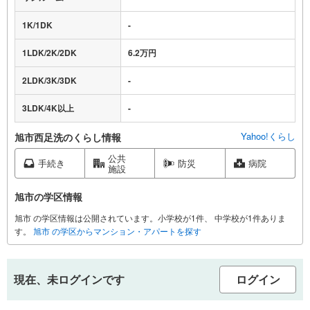
1K/1DK
-
1LDK/2K/2DK
6.2万円
2LDK/3K/3DK
-
3LDK/4K以上
-
Yahoo!くらし
旭市西足洗のくらし情報
公共
手続き
防災
病院
施設
旭市の学区情報
旭市 の学区情報は公開されています。小学校が1件、 中学校が1件ありま
す。
旭市 の学区からマンション・アパートを探す
現在、未ログインです
ログイン