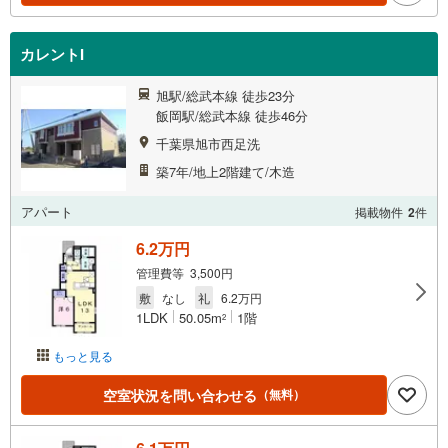
カレントI
旭駅/総武本線 徒歩23分
飯岡駅/総武本線 徒歩46分
千葉県旭市西足洗
築7年/地上2階建て/木造
アパート
掲載物件
2
件
6.2万円
管理費等 3,500円
敷
なし
礼
6.2万円
1LDK
50.05m
1階
2
もっと見る
空室状況を問い合わせる
（無料）