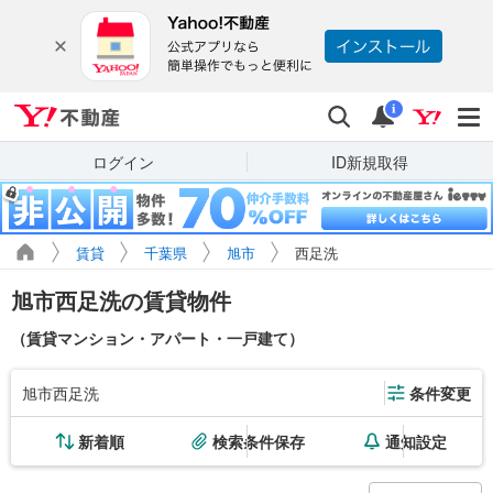
Yahoo!不動産
検索
通知
i
ログイン
ID新規取得
賃貸
千葉県
旭市
西足洗
旭市西足洗の賃貸物件
（賃貸マンション・アパート・一戸建て）
旭市西足洗
条件変更
新着順
検索条件保存
通知設定