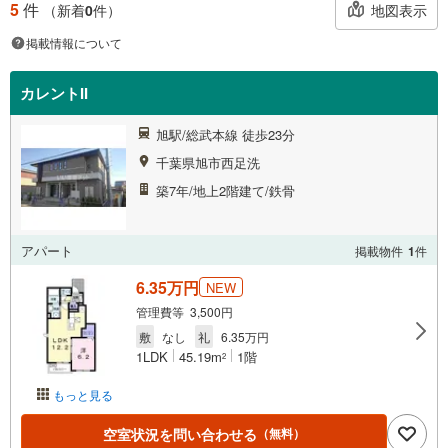
5
件
地図表示
（新着
0
件）
掲載情報について
カレントII
旭駅/総武本線 徒歩23分
千葉県旭市西足洗
築7年/地上2階建て/鉄骨
アパート
掲載物件
1
件
6.35万円
NEW
管理費等 3,500円
敷
なし
礼
6.35万円
1LDK
45.19m
1階
2
もっと見る
空室状況を問い合わせる
（無料）