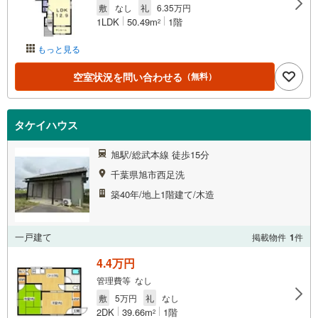
敷
なし
礼
6.35万円
1LDK
50.49m
1階
2
もっと見る
空室状況を問い合わせる
（無料）
タケイハウス
旭駅/総武本線 徒歩15分
千葉県旭市西足洗
築40年/地上1階建て/木造
一戸建て
掲載物件
1
件
4.4万円
管理費等 なし
敷
5万円
礼
なし
2DK
39.66m
1階
2