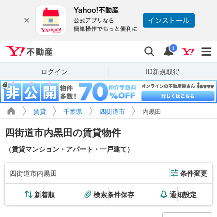
Yahoo!不動産
検索
通知
i
ログイン
ID新規取得
賃貸
千葉県
四街道市
内黒田
四街道市内黒田の賃貸物件
（賃貸マンション・アパート・一戸建て）
四街道市内黒田
条件変更
新着順
検索条件保存
通知設定