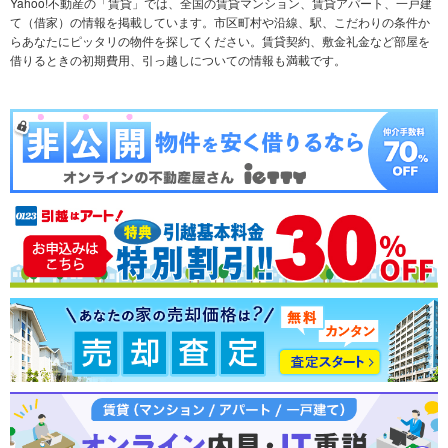
Yahoo!不動産の「賃貸」では、全国の賃貸マンション、賃貸アパート、一戸建
て（借家）の情報を掲載しています。市区町村や沿線、駅、こだわりの条件か
らあなたにピッタリの物件を探してください。賃貸契約、敷金礼金など部屋を
テーマから探す
新築一戸建て
ランキングから探す
中古一戸建て
借りるときの初期費用、引っ越しについての情報も満載です。
注文住宅
土地
売却査定