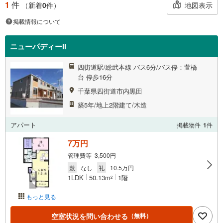
1
件
地図表示
（新着
0
件）
掲載情報について
ニューパディーII
四街道駅/総武本線 バス6分/バス停：萱橋
台 停歩16分
千葉県四街道市内黒田
築5年/地上2階建て/木造
アパート
掲載物件
1
件
7万円
管理費等 3,500円
敷
なし
礼
10.5万円
1LDK
50.13m
1階
2
もっと見る
空室状況を問い合わせる
（無料）