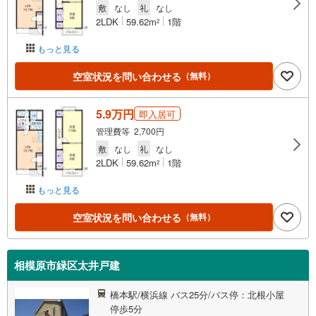
敷
なし
礼
なし
2LDK
59.62m
1階
2
もっと見る
空室状況を問い合わせる
（無料）
5.9万円
即入居可
管理費等 2,700円
敷
なし
礼
なし
2LDK
59.62m
1階
2
もっと見る
空室状況を問い合わせる
（無料）
相模原市緑区太井戸建
橋本駅/横浜線 バス25分/バス停：北根小屋
停歩5分