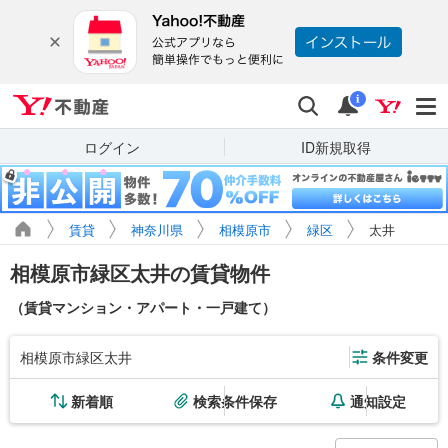
Yahoo!不動産
検索
通知
i
ログイン
ID新規取得
賃貸
神奈川県
相模原市
緑区
太井
相模原市緑区太井の賃貸物件
（賃貸マンション・アパート・一戸建て）
相模原市緑区太井
条件変更
新着順
検索条件保存
通知設定