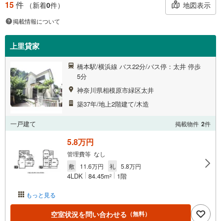
15
件
地図表示
（新着
0
件）
掲載情報について
上里貸家
橋本駅/横浜線 バス22分/バス停：太井 停歩
5分
神奈川県相模原市緑区太井
築37年/地上2階建て/木造
一戸建て
掲載物件
2
件
5.8万円
管理費等 なし
敷
11.6万円
礼
5.8万円
4LDK
84.45m
1階
2
もっと見る
空室状況を問い合わせる
（無料）