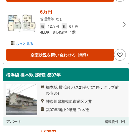
6万円
管理費等 なし
敷
12万円
礼
6万円
4LDK
84.45m
1階
2
もっと見る
空室状況を問い合わせる
（無料）
横浜線 橋本駅 2階建 築37年
橋本駅/横浜線 バス21分/バス停：クラブ前
停歩3分
神奈川県相模原市緑区太井
築37年/地上2階建て/木造
アパート
掲載物件
1
件