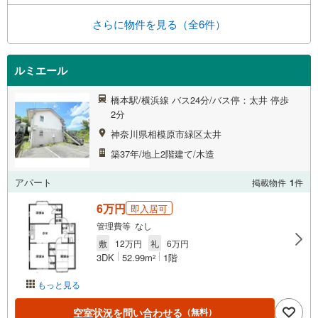
さらに物件を見る（全6件）
ルミエール
橋本駅/横浜線 バス24分/バス停：太井 停歩
2分
神奈川県相模原市緑区太井
築37年/地上2階建て/木造
アパート
掲載物件
1
件
6万円
即入居可
管理費等 なし
敷
12万円
礼
6万円
3DK
52.99m
1階
2
もっと見る
空室状況を問い合わせる
（無料）