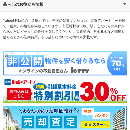
通勤時間から探す
不動産・住宅
家賃相場から探す
賃貸住宅
暮らしのお役立ち情報
不動産会社から探す
新築マンション
マンションカタログ
希望の条件から探す
中古マンション
教えて！住まいの先生
Yahoo!不動産の「賃貸」では、全国の賃貸マンション、賃貸アパート、一戸建
て（借家）の情報を掲載しています。市区町村や沿線、駅、こだわりの条件か
らあなたにピッタリの物件を探してください。賃貸契約、敷金礼金など部屋を
テーマから探す
新築一戸建て
ランキングから探す
中古一戸建て
借りるときの初期費用、引っ越しについての情報も満載です。
注文住宅
土地
売却査定