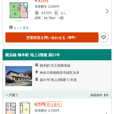
4.5万円
管理費等 2,000円
敷
4.5万円
礼
なし
2DK
34.78m
1階
2
もっと見る
空室状況を問い合わせる
（無料）
横浜線 橋本駅 地上2階建 築21年
橋本駅/京王相模原線
神奈川県相模原市緑区太井
築21年/地上2階建て/木造
一戸建て
掲載物件
2
件
6万円
即入居可
管理費等 2,700円