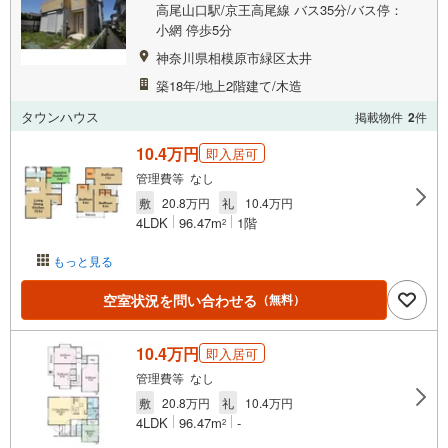
高尾山口駅/京王高尾線 バス35分/バス停：
小網 停歩5分
神奈川県相模原市緑区太井
築18年/地上2階建て/木造
タウンハウス
掲載物件
2
件
10.4万円
即入居可
管理費等 なし
敷
20.8万円
礼
10.4万円
4LDK
96.47m
1階
2
もっと見る
空室状況を問い合わせる
（無料）
10.4万円
即入居可
管理費等 なし
敷
20.8万円
礼
10.4万円
4LDK
96.47m
-
2