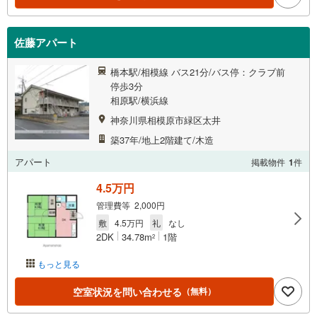
佐藤アパート
橋本駅/相模線 バス21分/バス停：クラブ前
停歩3分
相原駅/横浜線
神奈川県相模原市緑区太井
築37年/地上2階建て/木造
アパート
掲載物件
1
件
4.5万円
管理費等 2,000円
敷
4.5万円
礼
なし
2DK
34.78m
1階
2
もっと見る
空室状況を問い合わせる
（無料）