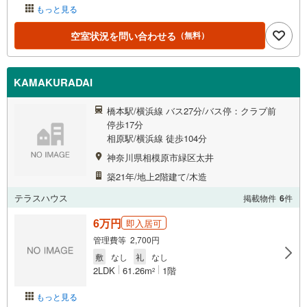
もっと見る
空室状況を問い合わせる
（無料）
KAMAKURADAI
橋本駅/横浜線 バス27分/バス停：クラブ前
停歩17分
相原駅/横浜線 徒歩104分
神奈川県相模原市緑区太井
築21年/地上2階建て/木造
テラスハウス
掲載物件
6
件
6万円
即入居可
管理費等 2,700円
敷
なし
礼
なし
2LDK
61.26m
1階
2
もっと見る