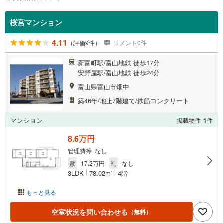
桜宮マンション
4.11
（評価9件）
コメント0件
新富町駅/富山地鉄 徒歩17分
安野屋駅/富山地鉄 徒歩24分
富山県富山市畑中
築46年/地上7階建て/鉄筋コンクリート
マンション
掲載物件
1
件
8.6万円
管理費等 なし
敷
17.2万円
礼
なし
3LDK
78.02m
4階
2
もっと見る
空室状況を問い合わせる
（無料）