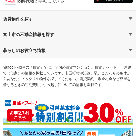
物件比較が手軽にできる
賃貸物件を探す
路線・駅から探す
地域から探す
富山市の不動産情報を探す
通勤時間から探す
不動産・住宅
家賃相場から探す
賃貸住宅
暮らしのお役立ち情報
不動産会社から探す
新築マンション
マンションカタログ
希望の条件から探す
中古マンション
教えて！住まいの先生
Yahoo!不動産の「賃貸」では、全国の賃貸マンション、賃貸アパート、一戸建
て（借家）の情報を掲載しています。市区町村や沿線、駅、こだわりの条件か
らあなたにピッタリの物件を探してください。賃貸契約、敷金礼金など部屋を
テーマから探す
新築一戸建て
ランキングから探す
中古一戸建て
借りるときの初期費用、引っ越しについての情報も満載です。
注文住宅
土地
売却査定