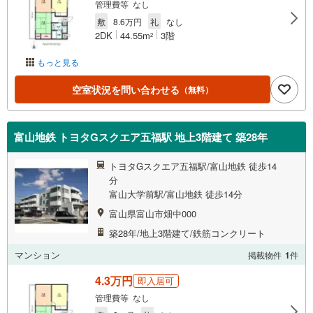
管理費等 なし
敷
8.6万円
礼
なし
2DK
44.55m
3階
2
もっと見る
空室状況を問い合わせる
（無料）
富山地鉄 トヨタGスクエア五福駅 地上3階建て 築28年
トヨタGスクエア五福駅/富山地鉄 徒歩14
分
富山大学前駅/富山地鉄 徒歩14分
富山県富山市畑中000
築28年/地上3階建て/鉄筋コンクリート
マンション
掲載物件
1
件
4.3万円
即入居可
管理費等 なし