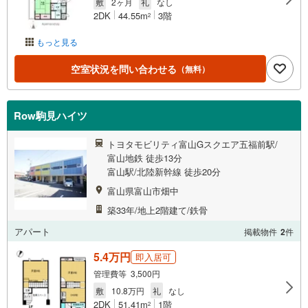
敷
2ヶ月
礼
なし
2DK
44.55m
3階
2
もっと見る
空室状況を問い合わせる
（無料）
Row駒見ハイツ
トヨタモビリティ富山Gスクエア五福前駅/
富山地鉄 徒歩13分
富山駅/北陸新幹線 徒歩20分
富山県富山市畑中
築33年/地上2階建て/鉄骨
アパート
掲載物件
2
件
5.4万円
即入居可
管理費等 3,500円
敷
10.8万円
礼
なし
2DK
51.41m
1階
2