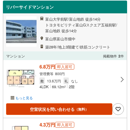
リバーサイドマンション
富山大学前駅/富山地鉄 徒歩14分
トヨタモビリティ富山Gスクエア五福前駅/
富山地鉄 徒歩14分
富山県富山市畑中
築28年/地上3階建て/鉄筋コンクリート
マンション
掲載物件
2
件
6.8万円
即入居可
管理費等 800円
敷
13.6万円
礼
なし
4LDK
69.12m
2階
2
もっと見る
空室状況を問い合わせる
（無料）
4.3万円
即入居可