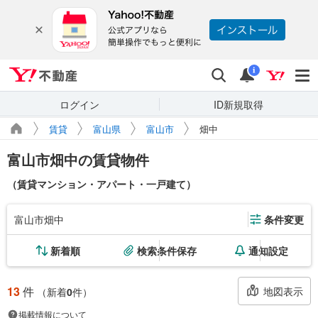
Yahoo!不動産
検索
通知
i
ログイン
ID新規取得
賃貸
富山県
富山市
畑中
富山市畑中の賃貸物件
（賃貸マンション・アパート・一戸建て）
富山市畑中
条件変更
新着順
検索条件保存
通知設定
13
件
地図表示
（新着
0
件）
掲載情報について