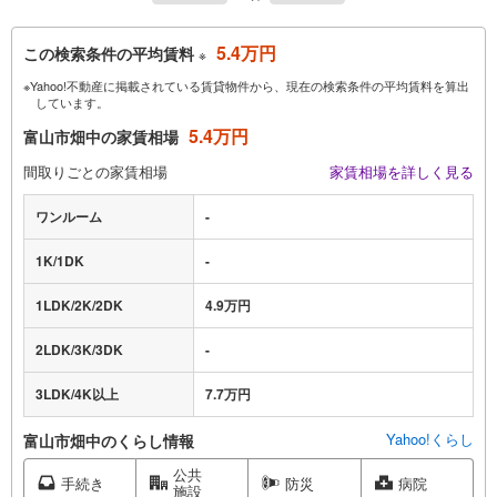
5.4万円
この検索条件の平均賃料
※
※Yahoo!不動産に掲載されている賃貸物件から、現在の検索条件の平均賃料を算出
しています。
5.4万円
富山市畑中の家賃相場
間取りごとの家賃相場
家賃相場を詳しく見る
ワンルーム
-
1K/1DK
-
1LDK/2K/2DK
4.9万円
2LDK/3K/3DK
-
3LDK/4K以上
7.7万円
Yahoo!くらし
富山市畑中のくらし情報
公共
手続き
防災
病院
施設