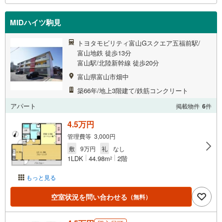
MIDハイツ駒見
トヨタモビリティ富山Gスクエア五福前駅/
富山地鉄 徒歩13分
富山駅/北陸新幹線 徒歩20分
富山県富山市畑中
築66年/地上3階建て/鉄筋コンクリート
アパート
掲載物件
6
件
4.5万円
管理費等 3,000円
敷
9万円
礼
なし
1LDK
44.98m
2階
2
もっと見る
空室状況を問い合わせる
（無料）