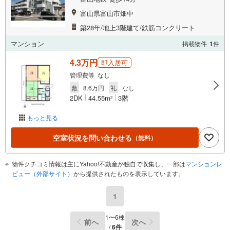
富山県富山市畑中
築28年/地上3階建て/鉄筋コンクリート
マンション
掲載物件
1
件
4.3万円
即入居可
管理費等 なし
敷
8.6万円
礼
なし
2DK
44.55m
3階
2
もっと見る
空室状況を問い合わせる
（無料）
物件クチコミ情報は主にYahoo!不動産が独自で収集し、一部は
マンションレ
ビュー（外部サイト）
から提供されたものを表示しています。
1
1〜6棟
前へ
次へ
/
6件