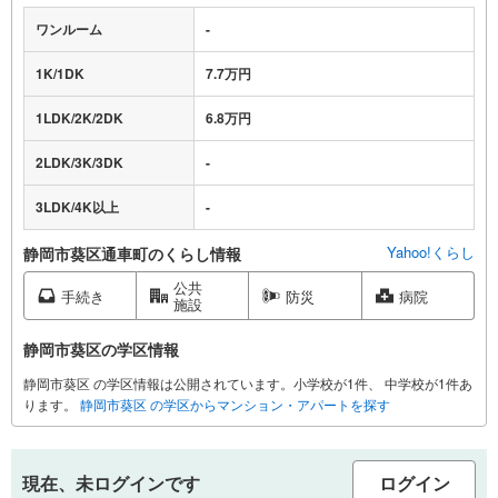
ワンルーム
-
1K/1DK
7.7万円
1LDK/2K/2DK
6.8万円
2LDK/3K/3DK
-
3LDK/4K以上
-
Yahoo!くらし
静岡市葵区通車町のくらし情報
公共
手続き
防災
病院
施設
静岡市葵区の学区情報
静岡市葵区 の学区情報は公開されています。小学校が1件、 中学校が1件あ
ります。
静岡市葵区 の学区からマンション・アパートを探す
現在、未ログインです
ログイン