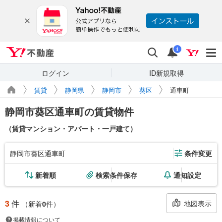
Yahoo!不動産
検索
通知
i
ログイン
ID新規取得
賃貸
静岡県
静岡市
葵区
通車町
静岡市葵区通車町の賃貸物件
（賃貸マンション・アパート・一戸建て）
静岡市葵区通車町
条件変更
新着順
検索条件保存
通知設定
3
件
地図表示
（新着
0
件）
掲載情報について