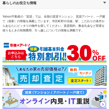
通勤時間から探す
不動産・住宅
家賃相場から探す
賃貸住宅
暮らしのお役立ち情報
不動産会社から探す
新築マンション
マンションカタログ
希望の条件から探す
中古マンション
教えて！住まいの先生
Yahoo!不動産の「賃貸」では、全国の賃貸マンション、賃貸アパート、一戸建
て（借家）の情報を掲載しています。市区町村や沿線、駅、こだわりの条件か
らあなたにピッタリの物件を探してください。賃貸契約、敷金礼金など部屋を
テーマから探す
新築一戸建て
ランキングから探す
中古一戸建て
借りるときの初期費用、引っ越しについての情報も満載です。
注文住宅
土地
売却査定