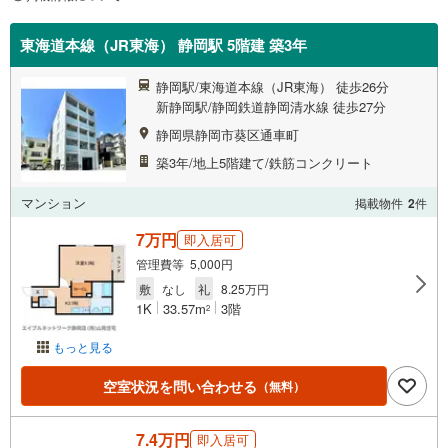
東海道本線（JR東海） 静岡駅 5階建 築3年
静岡駅/東海道本線（JR東海） 徒歩26分
新静岡駅/静岡鉄道静岡清水線 徒歩27分
静岡県静岡市葵区通車町
築3年/地上5階建て/鉄筋コンクリート
マンション
掲載物件
2
件
7万円
即入居可
管理費等 5,000円
敷
なし
礼
8.25万円
1K
33.57m
3階
2
もっと見る
空室状況を問い合わせる
（無料）
7.4万円
即入居可