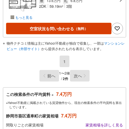
敷
13.6万円
礼
6.8万円
2DK
59.19m
3階
2
もっと見る
空室状況を問い合わせる
（無料）
物件クチコミ情報は主にYahoo!不動産が独自で収集し、一部は
マンションレ
ビュー（外部サイト）
から提供されたものを表示しています。
1
1〜2棟
前へ
次へ
/
2件
7.4万円
この検索条件の平均賃料
※
※Yahoo!不動産に掲載されている賃貸物件から、現在の検索条件の平均賃料を算出
しています。
7.4万円
静岡市葵区通車町の家賃相場
間取りごとの家賃相場
家賃相場を詳しく見る