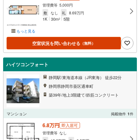
管理費等 5,000円
敷
なし
礼
8.69万円
1K
30m
5階
2
もっと見る
空室状況を問い合わせる
（無料）
ハイツコンフォート
静岡駅/東海道本線（JR東海） 徒歩22分
静岡県静岡市葵区通車町
築39年/地上3階建て/鉄筋コンクリート
マンション
掲載物件
1
件
6.8万円
即入居可
管理費等 なし