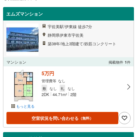
エムズマンション
宇佐美駅/伊東線 徒歩7分
静岡県伊東市宇佐美
築38年/地上3階建て/鉄筋コンクリート
マンション
掲載物件
1
件
5万円
管理費等 なし
敷
なし
礼
なし
2DK
44.71m
2階
2
もっと見る
空室状況を問い合わせる
（無料）