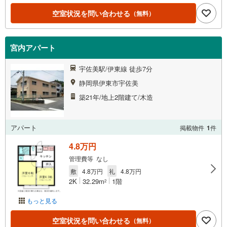
空室状況を問い合わせる
（無料）
宮内アパート
宇佐美駅/伊東線 徒歩7分
静岡県伊東市宇佐美
築21年/地上2階建て/木造
アパート
掲載物件
1
件
4.8万円
管理費等 なし
敷
4.8万円
礼
4.8万円
2K
32.29m
1階
2
もっと見る
空室状況を問い合わせる
（無料）