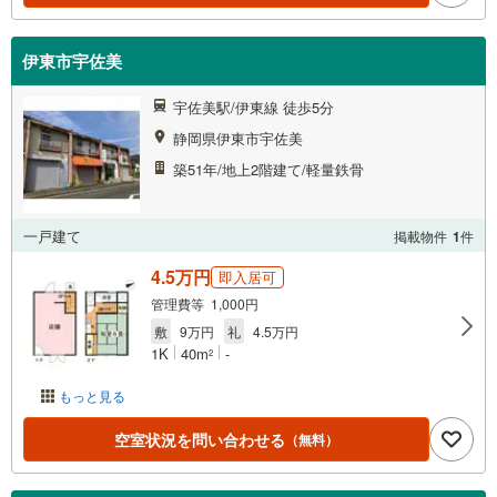
伊東市宇佐美
宇佐美駅/伊東線 徒歩5分
静岡県伊東市宇佐美
築51年/地上2階建て/軽量鉄骨
一戸建て
掲載物件
1
件
4.5万円
即入居可
管理費等 1,000円
敷
9万円
礼
4.5万円
1K
40m
-
2
もっと見る
空室状況を問い合わせる
（無料）