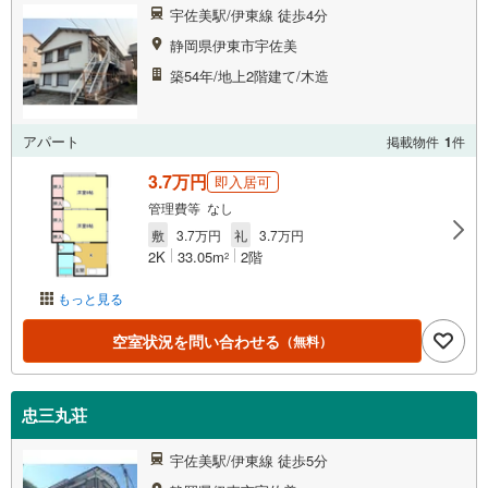
宇佐美駅/伊東線 徒歩4分
静岡県伊東市宇佐美
築54年/地上2階建て/木造
アパート
掲載物件
1
件
3.7万円
即入居可
管理費等 なし
敷
3.7万円
礼
3.7万円
2K
33.05m
2階
2
もっと見る
空室状況を問い合わせる
（無料）
忠三丸荘
宇佐美駅/伊東線 徒歩5分