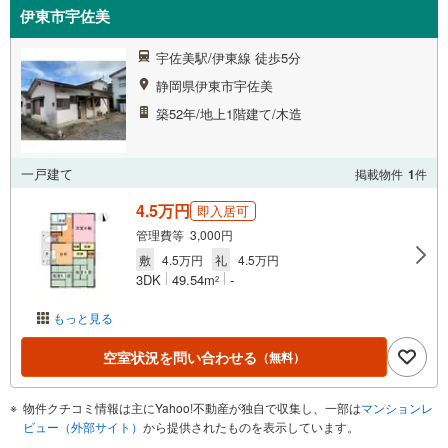
伊東市宇佐美
宇佐美駅/伊東線 徒歩5分
静岡県伊東市宇佐美
築52年/地上1階建て/木造
一戸建て
掲載物件
1
件
4.5万円
即入居可
管理費等 3,000円
敷
4.5万円
礼
4.5万円
3DK
49.54m
-
2
もっと見る
空室状況を問い合わせる
（無料）
物件クチコミ情報は主にYahoo!不動産が独自で収集し、一部は
マンションレ
ビュー（外部サイト）
から提供されたものを表示しています。