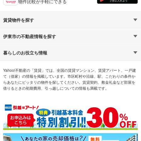
物件比較が手軽にできる
賃貸物件を探す
路線・駅から探す
地域から探す
伊東市の不動産情報を探す
通勤時間から探す
不動産・住宅
家賃相場から探す
賃貸住宅
暮らしのお役立ち情報
不動産会社から探す
新築マンション
マンションカタログ
希望の条件から探す
中古マンション
教えて！住まいの先生
Yahoo!不動産の「賃貸」では、全国の賃貸マンション、賃貸アパート、一戸建
て（借家）の情報を掲載しています。市区町村や沿線、駅、こだわりの条件か
らあなたにピッタリの物件を探してください。賃貸契約、敷金礼金など部屋を
テーマから探す
新築一戸建て
ランキングから探す
中古一戸建て
借りるときの初期費用、引っ越しについての情報も満載です。
注文住宅
土地
売却査定