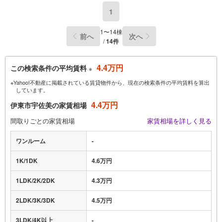
1
1〜14棟
前へ
次へ
/
14件
4.4万円
この検索条件の平均賃料
※
※Yahoo!不動産に掲載されている賃貸物件から、現在の検索条件の平均賃料を算出
しています。
4.4万円
伊東市宇佐美の家賃相場
間取りごとの家賃相場
家賃相場を詳しく見る
ワンルーム
-
1K/1DK
4.6万円
1LDK/2K/2DK
4.3万円
2LDK/3K/3DK
4.5万円
3LDK/4K以上
-