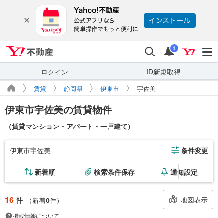
Yahoo!不動産
検索
通知
i
ログイン
ID新規取得
賃貸
静岡県
伊東市
宇佐美
伊東市宇佐美の賃貸物件
（賃貸マンション・アパート・一戸建て）
伊東市宇佐美
条件変更
新着順
検索条件保存
通知設定
16
件
地図表示
（新着
0
件）
掲載情報について