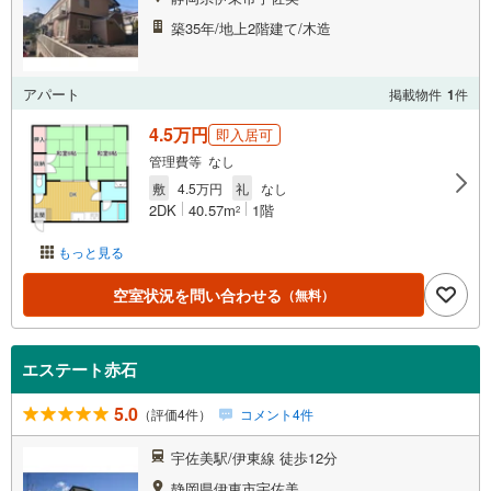
築35年/地上2階建て/木造
アパート
掲載物件
1
件
4.5万円
即入居可
管理費等 なし
敷
4.5万円
礼
なし
2DK
40.57m
1階
2
もっと見る
空室状況を問い合わせる
（無料）
エステート赤石
5.0
（評価4件）
コメント4件
宇佐美駅/伊東線 徒歩12分
静岡県伊東市宇佐美