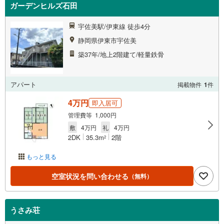
ガーデンヒルズ石田
宇佐美駅/伊東線 徒歩4分
静岡県伊東市宇佐美
築37年/地上2階建て/軽量鉄骨
アパート
掲載物件
1
件
4万円
即入居可
管理費等 1,000円
敷
4万円
礼
4万円
2DK
35.3m
2階
2
もっと見る
空室状況を問い合わせる
（無料）
うさみ荘