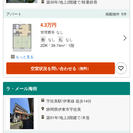
築35年/地上2階建て/軽量鉄骨
アパート
掲載物件
1
件
4.3万円
管理費等 なし
敷
なし
礼
なし
2DK
39.74m
1階
2
もっと見る
空室状況を問い合わせる
（無料）
ラ・メール海街
宇佐美駅/伊東線 徒歩14分
静岡県伊東市宇佐美
築51年/地上2階建て/木造