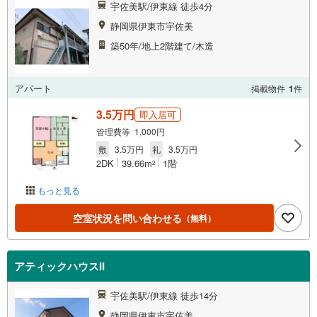
宇佐美駅/伊東線 徒歩4分
静岡県伊東市宇佐美
築50年/地上2階建て/木造
アパート
掲載物件
1
件
3.5万円
即入居可
管理費等 1,000円
敷
3.5万円
礼
3.5万円
2DK
39.66m
1階
2
もっと見る
空室状況を問い合わせる
（無料）
アティックハウスII
宇佐美駅/伊東線 徒歩14分
静岡県伊東市宇佐美