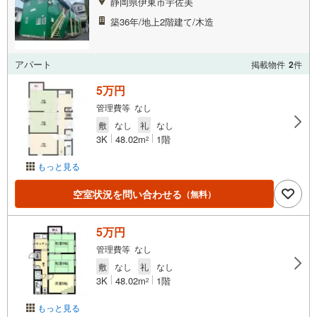
静岡県伊東市宇佐美
築36年/地上2階建て/木造
アパート
掲載物件
2
件
5万円
管理費等 なし
敷
なし
礼
なし
3K
48.02m
1階
2
もっと見る
空室状況を問い合わせる
（無料）
5万円
管理費等 なし
敷
なし
礼
なし
3K
48.02m
1階
2
もっと見る