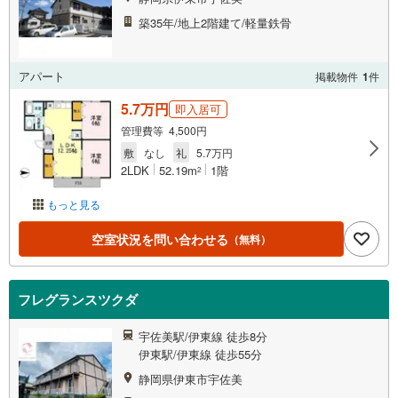
築35年/地上2階建て/軽量鉄骨
アパート
掲載物件
1
件
5.7万円
即入居可
管理費等 4,500円
敷
なし
礼
5.7万円
2LDK
52.19m
1階
2
もっと見る
空室状況を問い合わせる
（無料）
フレグランスツクダ
宇佐美駅/伊東線 徒歩8分
伊東駅/伊東線 徒歩55分
静岡県伊東市宇佐美