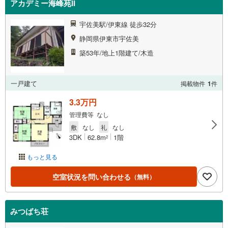
アカデミー海峰苑II
宇佐美駅/伊東線 徒歩32分
静岡県伊東市宇佐美
築53年/地上1階建て/木造
一戸建て
掲載物件
1
件
3.3万円
管理費等 なし
敷
なし
礼
なし
3DK
62.8m
1階
2
もっと見る
空室状況を問い合わせる
（無料）
みつばち荘