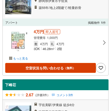
静岡県伊東市宇佐美
築55年/地上2階建て/軽量鉄骨
アパート
掲載物件
1
件
4万円
即入居可
管理費等 1,000円
敷
4万円
礼
4万円
3DK
46.28m
2階
2
もっと見る
空室状況を問い合わせる
（無料）
下峰荘
2.67
（評価3件）
コメント3件
宇佐美駅/伊東線 徒歩6分