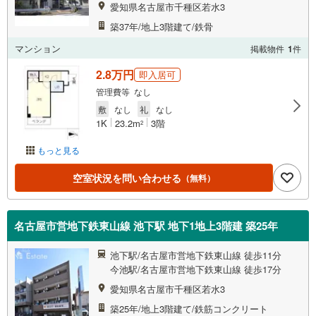
愛知県名古屋市千種区若水3
築37年/地上3階建て/鉄骨
マンション
掲載物件
1
件
2.8万円
即入居可
管理費等 なし
敷
なし
礼
なし
1K
23.2m
3階
2
もっと見る
空室状況を問い合わせる
（無料）
名古屋市営地下鉄東山線 池下駅 地下1地上3階建 築25年
池下駅/名古屋市営地下鉄東山線 徒歩11分
今池駅/名古屋市営地下鉄東山線 徒歩17分
愛知県名古屋市千種区若水3
築25年/地上3階建て/鉄筋コンクリート