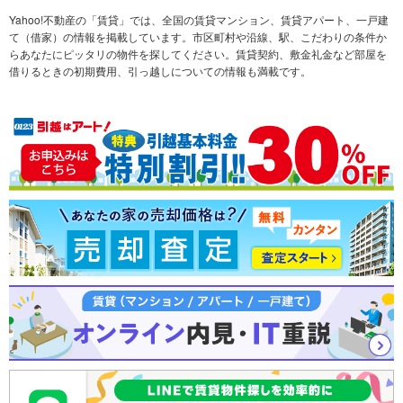
不動産会社から探す
新築マンション
マンションカタログ
希望の条件から探す
中古マンション
教えて！住まいの先生
Yahoo!不動産の「賃貸」では、全国の賃貸マンション、賃貸アパート、一戸建
て（借家）の情報を掲載しています。市区町村や沿線、駅、こだわりの条件か
らあなたにピッタリの物件を探してください。賃貸契約、敷金礼金など部屋を
テーマから探す
新築一戸建て
ランキングから探す
中古一戸建て
借りるときの初期費用、引っ越しについての情報も満載です。
注文住宅
土地
売却査定