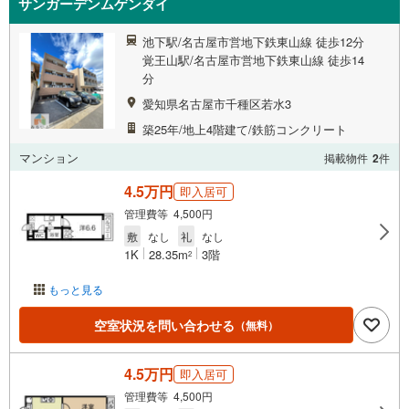
サンガーデンムゲンダイ
池下駅/名古屋市営地下鉄東山線 徒歩12分
覚王山駅/名古屋市営地下鉄東山線 徒歩14
分
愛知県名古屋市千種区若水3
築25年/地上4階建て/鉄筋コンクリート
マンション
掲載物件
2
件
4.5万円
即入居可
管理費等 4,500円
敷
なし
礼
なし
1K
28.35m
3階
2
もっと見る
空室状況を問い合わせる
（無料）
4.5万円
即入居可
管理費等 4,500円