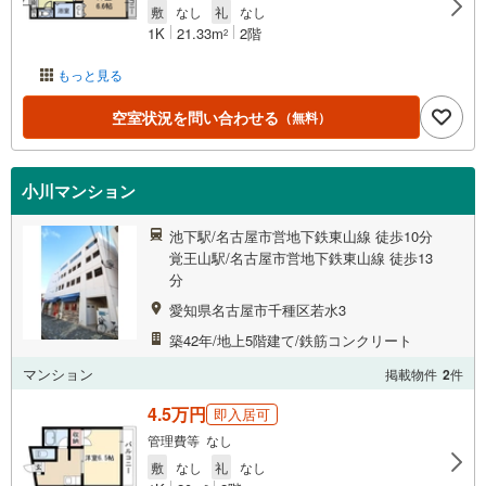
敷
なし
礼
なし
1K
21.33m
2階
2
もっと見る
空室状況を問い合わせる
（無料）
小川マンション
池下駅/名古屋市営地下鉄東山線 徒歩10分
覚王山駅/名古屋市営地下鉄東山線 徒歩13
分
愛知県名古屋市千種区若水3
築42年/地上5階建て/鉄筋コンクリート
マンション
掲載物件
2
件
4.5万円
即入居可
管理費等 なし
敷
なし
礼
なし