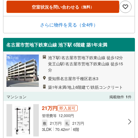
空室状況を問い合わせる
（無料）
さらに物件を見る（全4件）
名古屋市営地下鉄東山線 池下駅 6階建 築1年未満
池下駅/名古屋市営地下鉄東山線 徒歩12分
覚王山駅/名古屋市営地下鉄東山線 徒歩15
分
愛知県名古屋市千種区若水3
築1年未満/地上6階建て/鉄筋コンクリート
マンション
掲載物件
1
件
21万円
即入居可
管理費等 12,000円
敷
21万円
礼
21万円
3LDK
70.42m
6階
2