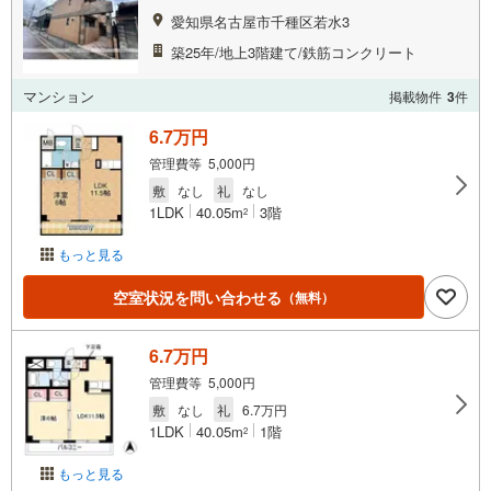
愛知県名古屋市千種区若水3
築25年/地上3階建て/鉄筋コンクリート
マンション
掲載物件
3
件
6.7万円
管理費等 5,000円
敷
なし
礼
なし
1LDK
40.05m
3階
2
もっと見る
空室状況を問い合わせる
（無料）
6.7万円
管理費等 5,000円
敷
なし
礼
6.7万円
1LDK
40.05m
1階
2
もっと見る