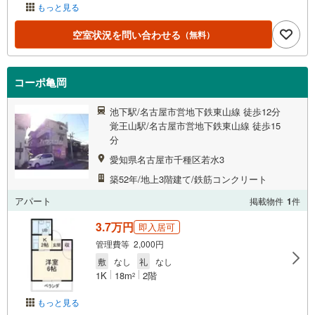
もっと見る
空室状況を問い合わせる
（無料）
コーポ亀岡
池下駅/名古屋市営地下鉄東山線 徒歩12分
覚王山駅/名古屋市営地下鉄東山線 徒歩15
分
愛知県名古屋市千種区若水3
築52年/地上3階建て/鉄筋コンクリート
アパート
掲載物件
1
件
3.7万円
即入居可
管理費等 2,000円
敷
なし
礼
なし
1K
18m
2階
2
もっと見る