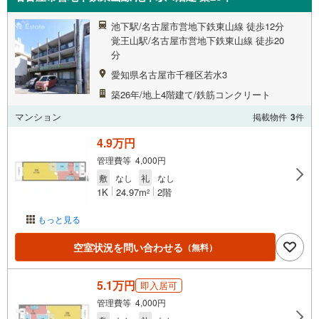
池下駅/名古屋市営地下鉄東山線 徒歩12分
覚王山駅/名古屋市営地下鉄東山線 徒歩20
分
愛知県名古屋市千種区若水3
築26年/地上4階建て/鉄筋コンクリート
マンション
掲載物件
3
件
4.9万円
管理費等 4,000円
敷
なし
礼
なし
1K
24.97m
2階
2
もっと見る
空室状況を問い合わせる
（無料）
5.1万円
即入居可
管理費等 4,000円