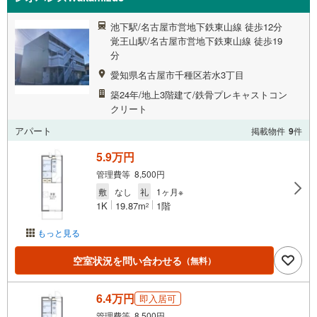
池下駅/名古屋市営地下鉄東山線 徒歩12分
覚王山駅/名古屋市営地下鉄東山線 徒歩19
分
愛知県名古屋市千種区若水3丁目
築24年/地上3階建て/鉄骨プレキャストコン
クリート
アパート
掲載物件
9
件
5.9万円
管理費等 8,500円
敷
なし
礼
1ヶ月※
1K
19.87m
1階
2
もっと見る
空室状況を問い合わせる
（無料）
6.4万円
即入居可
管理費等 8,500円