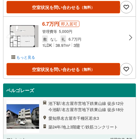
空室状況を問い合わせる
（無料）
6.7万円
即入居可
管理費等 5,000円
敷
なし
礼
6.7万円
1LDK
38.97m
3階
2
もっと見る
空室状況を問い合わせる
（無料）
ペルゴレーズ
池下駅/名古屋市営地下鉄東山線 徒歩12分
今池駅/名古屋市営地下鉄東山線 徒歩18分
愛知県名古屋市千種区若水3
築24年/地上3階建て/鉄筋コンクリート