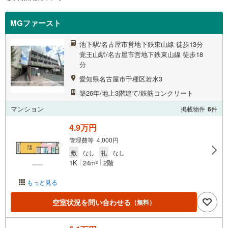
MGファースト
池下駅/名古屋市営地下鉄東山線 徒歩13分
覚王山駅/名古屋市営地下鉄東山線 徒歩18
分
愛知県名古屋市千種区若水3
築26年/地上3階建て/鉄筋コンクリート
マンション
掲載物件
6
件
4.9万円
管理費等 4,000円
敷
なし
礼
なし
1K
24m
2階
2
もっと見る
空室状況を問い合わせる
（無料）