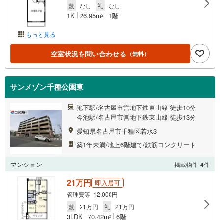
敷
なし
礼
なし
1K
26.95m
1階
2
もっと見る
空室状況を問い合わせる
（無料）
サンメゾン千種公園東
池下駅/名古屋市営地下鉄東山線 徒歩10分
今池駅/名古屋市営地下鉄東山線 徒歩13分
愛知県名古屋市千種区若水3
築1年未満/地上6階建て/鉄筋コンクリート
マンション
掲載物件
4
件
21万円
即入居可
管理費等 12,000円
敷
21万円
礼
21万円
3LDK
70.42m
6階
2