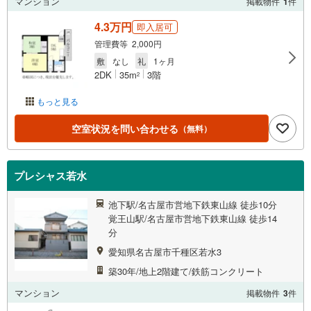
マンション
掲載物件
1
件
4.3万円
即入居可
管理費等 2,000円
敷
なし
礼
1ヶ月
2DK
35m
3階
2
もっと見る
空室状況を問い合わせる
（無料）
プレシャス若水
池下駅/名古屋市営地下鉄東山線 徒歩10分
覚王山駅/名古屋市営地下鉄東山線 徒歩14
分
愛知県名古屋市千種区若水3
築30年/地上2階建て/鉄筋コンクリート
マンション
掲載物件
3
件