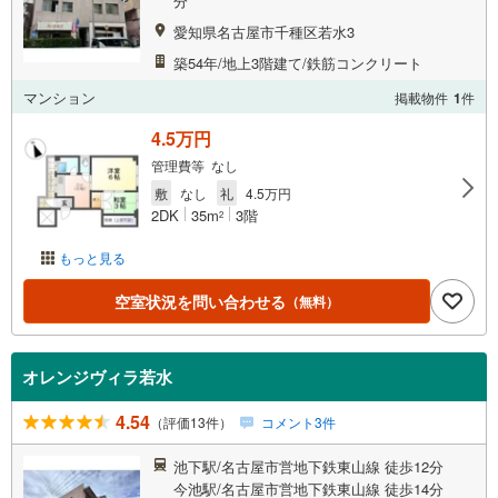
分
愛知県名古屋市千種区若水3
築54年/地上3階建て/鉄筋コンクリート
マンション
掲載物件
1
件
4.5万円
管理費等 なし
敷
なし
礼
4.5万円
2DK
35m
3階
2
もっと見る
空室状況を問い合わせる
（無料）
オレンジヴィラ若水
4.54
（評価13件）
コメント3件
池下駅/名古屋市営地下鉄東山線 徒歩12分
今池駅/名古屋市営地下鉄東山線 徒歩14分