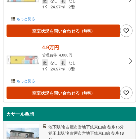
敷
なし
礼
なし
1K
24.97m
2階
2
もっと見る
空室状況を問い合わせる
（無料）
4.9万円
管理費等 4,000円
敷
なし
礼
なし
1K
24.97m
3階
2
もっと見る
空室状況を問い合わせる
（無料）
カサール亀岡
池下駅/名古屋市営地下鉄東山線 徒歩15分
覚王山駅/名古屋市営地下鉄東山線 徒歩18