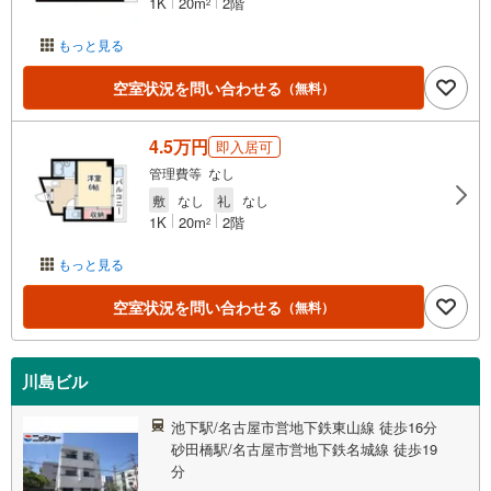
1K
20m
2階
2
もっと見る
空室状況を問い合わせる
（無料）
4.5万円
即入居可
管理費等 なし
敷
なし
礼
なし
1K
20m
2階
2
もっと見る
空室状況を問い合わせる
（無料）
川島ビル
池下駅/名古屋市営地下鉄東山線 徒歩16分
砂田橋駅/名古屋市営地下鉄名城線 徒歩19
分