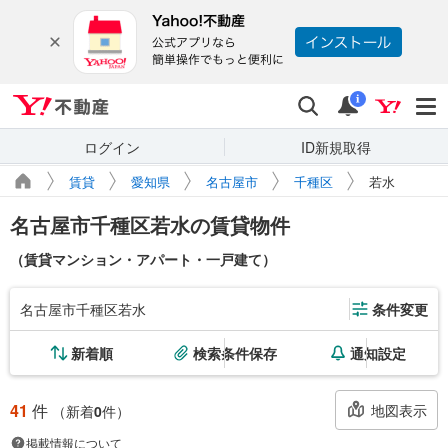
Yahoo!不動産
検索
通知
i
ログイン
ID新規取得
賃貸
愛知県
名古屋市
千種区
若水
名古屋市千種区若水の賃貸物件
（賃貸マンション・アパート・一戸建て）
名古屋市千種区若水
条件変更
新着順
検索条件保存
通知設定
41
件
地図表示
（新着
0
件）
掲載情報について