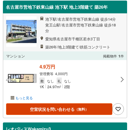
名古屋市営地下鉄東山線 池下駅 地上3階建て 築26年
池下駅/名古屋市営地下鉄東山線 徒歩14分
覚王山駅/名古屋市営地下鉄東山線 徒歩18
分
愛知県名古屋市千種区若水3丁目
築26年/地上3階建て/鉄筋コンクリート
マンション
掲載物件
1
件
4.9万円
管理費等 4,000円
敷
なし
礼
なし
1K
24.97m
2階
2
もっと見る
空室状況を問い合わせる
（無料）
レオパレスWakamizu3