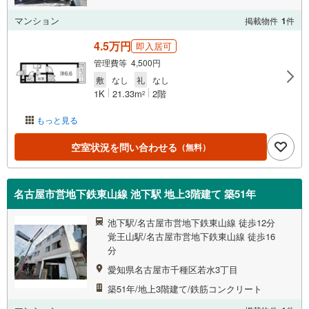
マンション
掲載物件
1
件
4.5万円
即入居可
管理費等 4,500円
敷
なし
礼
なし
1K
21.33m
2階
2
もっと見る
空室状況を問い合わせる
（無料）
名古屋市営地下鉄東山線 池下駅 地上3階建て 築51年
池下駅/名古屋市営地下鉄東山線 徒歩12分
覚王山駅/名古屋市営地下鉄東山線 徒歩16
分
愛知県名古屋市千種区若水3丁目
築51年/地上3階建て/鉄筋コンクリート